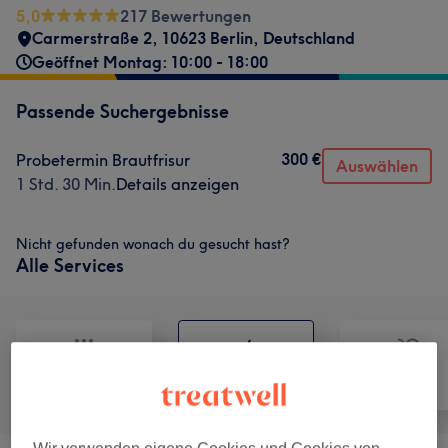
5,0
217 Bewertungen
Carmerstraße 2, 10623 Berlin, Deutschland
Geöffnet Montag: 10:00 - 18:00
Passende Suchergebnisse
300 €
Probetermin Brautfrisur
Auswählen
1 Std. 30 Min.
Details anzeigen
Nicht gefunden wonach du gesucht hast?
Alle Services
Alle
Friseur
Gesicht