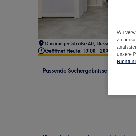
Wir verw
zu perso
Duisburger Straße 40
,
Düsseldorf, Pemp
analysie
Geöffnet Heute: 10:00 - 20:00
unsere P
Richtlin
Passende Suchergebnisse