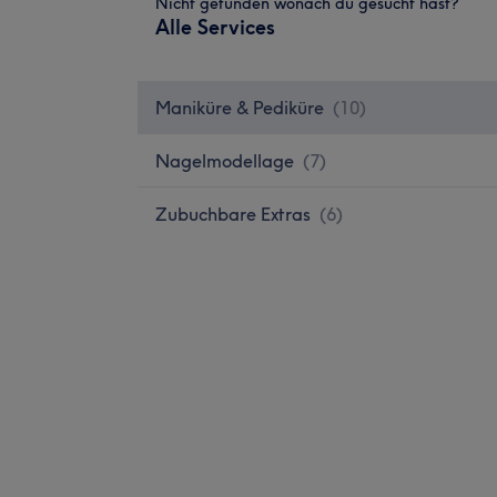
Nicht gefunden wonach du gesucht hast?
Alle Services
Maniküre & Pediküre
(
10
)
Nagelmodellage
(
7
)
Zubuchbare Extras
(
6
)