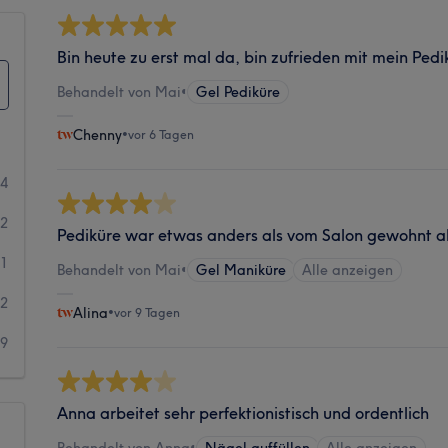
Bin heute zu erst mal da, bin zufrieden mit mein Pedik
Behandelt von Mai
•
Gel Pediküre
Chenny
•
vor 6 Tagen
34
72
Pediküre war etwas anders als vom Salon gewohnt ab
91
Behandelt von Mai
•
Gel Maniküre
Alle anzeigen
52
Alina
•
vor 9 Tagen
79
Anna arbeitet sehr perfektionistisch und ordentlich
Behandelt von Anna
•
Nägel auffüllen
Alle anzeigen