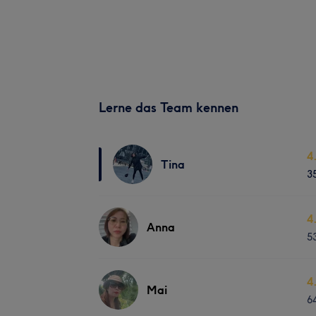
Lerne das Team kennen
4
Tina
3
4
Anna
5
4
Mai
6