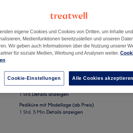
enden eigene Cookies und Cookies von Dritten, um Inhalte un
nalisieren, Medienfunktionen bereitzustellen und unseren Date
elfort
,
40477
ren. Wir geben auch Informationen über die Nutzung unserer W
artner für soziale Medien, Werbung und Analysen weiter.
Cooki
ien
Pediküre mit Shellac
50 Min.
Details anzeigen
Cookie-Einstellungen
Alle Cookies akzeptiere
Pediküre mit French Shellac
1 Std.
Details anzeigen
Pediküre mit Modellage (ab Preis)
1 Std. 5 Min.
Details anzeigen