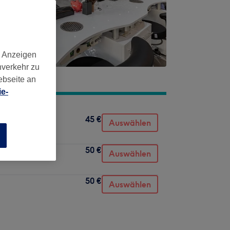
d Anzeigen
nverkehr zu
ebseite an
e-
45 €
Auswählen
n
50 €
Auswählen
50 €
Auswählen