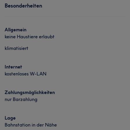
Portfolio
Besonderheiten
Nägel
Was unsere Kunden über Tisch sagen
Allgemein
keine Haustiere erlaubt
Professionell
13
Sympathisch
6
Erfahren
5
klimatisiert
Talentiert
5
Internet
kostenloses W-LAN
Zahlungsmöglichkeiten
nur Barzahlung
Lage
Bahnstation in der Nähe