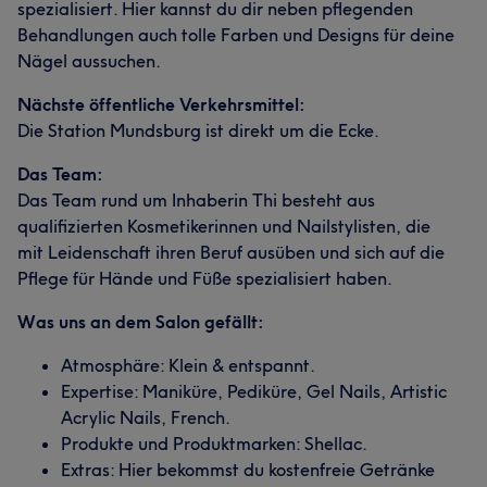
spezialisiert. Hier kannst du dir neben pflegenden
Behandlungen auch tolle Farben und Designs für deine
Nägel aussuchen.
Nächste öffentliche Verkehrsmittel:
Die Station Mundsburg ist direkt um die Ecke.
Das Team:
Das Team rund um Inhaberin Thi besteht aus
Was unsere Kunden über Tisch sagen
qualifizierten Kosmetikerinnen und Nailstylisten, die
mit Leidenschaft ihren Beruf ausüben und sich auf die
Kompetent
11
Sympathisch
7
Herzlich
7
Pflege für Hände und Füße spezialisiert haben.
Professionell
6
Was uns an dem Salon gefällt:
Atmosphäre: Klein & entspannt.
Expertise: Maniküre, Pediküre, Gel Nails, Artistic
Acrylic Nails, French.
Produkte und Produktmarken: Shellac.
Extras: Hier bekommst du kostenfreie Getränke