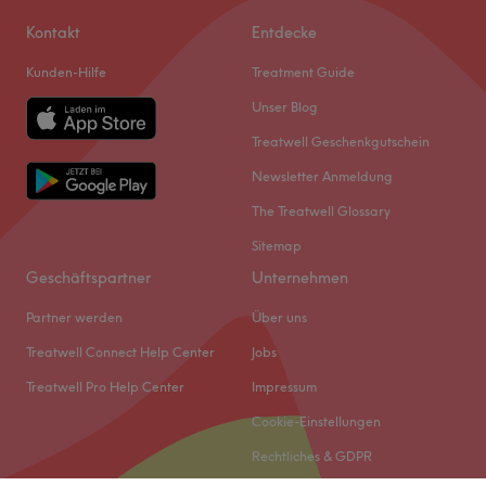
Kontakt
Entdecke
Kunden-Hilfe
Treatment Guide
Unser Blog
Treatwell Geschenkgutschein
Newsletter Anmeldung
The Treatwell Glossary
Sitemap
Geschäftspartner
Unternehmen
Partner werden
Über uns
Treatwell Connect Help Center
Jobs
Treatwell Pro Help Center
Impressum
Cookie-Einstellungen
Rechtliches & GDPR