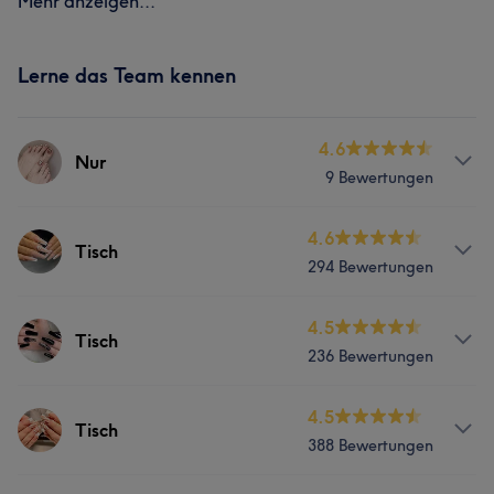
Mehr anzeigen...
Lerne das Team kennen
4.6
Nur
9 Bewertungen
Services
4.6
Tisch
294 Bewertungen
Nägel
Services
4.5
Tisch
236 Bewertungen
Nägel
Services
4.5
Tisch
Was unsere Kunden über Tisch sagen
388 Bewertungen
Nägel
Kompetent
8
Professionell
6
Geschult
6