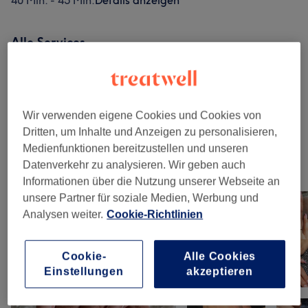
40 Min. - 45 Min.
Details anzeigen
Alle Services
Nagelmodellage
(
5
)
ab 3 €
Wir verwenden eigene Cookies und Cookies von
Maniküre & Pediküre
(
2
)
ab 17 €
Dritten, um Inhalte und Anzeigen zu personalisieren,
Medienfunktionen bereitzustellen und unseren
Datenverkehr zu analysieren. Wir geben auch
Unsere Arbeit
Informationen über die Nutzung unserer Webseite an
Bild anklicken für weitere Details
unsere Partner für soziale Medien, Werbung und
Analysen weiter.
Cookie-Richtlinien
Cookie-
Alle Cookies
Einstellungen
akzeptieren