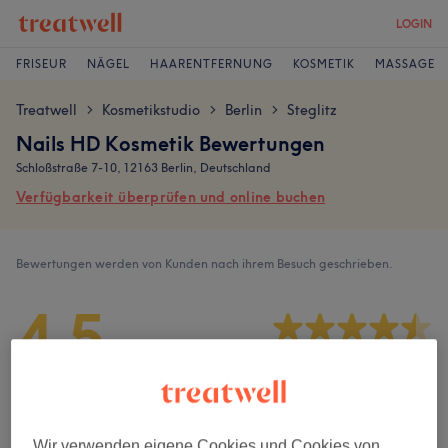
LOGIN
FRISEUR
NÄGEL
HAARENTFERNUNG
KOSMETIK
MASSAGE
Treatwell
Kosmetikstudio
Berlin
Steglitz
>
>
>
Nails HD Kosmetik Bewertungen
Schloßstraße 7-10, 12163 Berlin, Deutschland
Verfügbarkeit überprüfen und online buchen
Bewertungen werden von Kunden nach ihrem Besuch geschrieben.
4,5
798 Bewertungen
Ambiente
Wir verwenden eigene Cookies und Cookies von