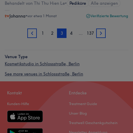
Behandelt von Thi Thu Hien Le
•
Pediküre
Alle anzeigen
Johanna
•
vor etwa 1 Monat
Verifizierte Bewertung
1
2
3
4
…
137
2
4
Venue Type
Kosmetikstudio in Schlossstraße, Berlin
See more venues in Schlossstraße, Berlin
Kontakt
Entdecke
Kunden-Hilfe
Treatment Guide
Unser Blog
Treatwell Geschenkgutschein
Newsletter Anmeldung