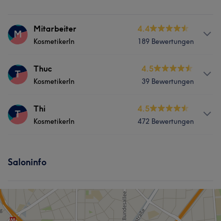
Mitarbeiter
4.4
M
KosmetikerIn
189 Bewertungen
Services
Thuc
4.5
T
KosmetikerIn
39 Bewertungen
Nägel
Gesicht
Services
Thi
4.5
T
Was unsere Kunden über Mitarbeiter sagen
KosmetikerIn
472 Bewertungen
Nägel
Gesicht
Kompetent
5
Services
Saloninfo
Nägel
Gesicht
Was unsere Kunden über Thi sagen