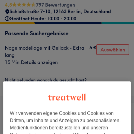
4,5
797 Bewertungen
Schloßstraße 7-10, 12163 Berlin, Deutschland
Geöffnet Heute: 10:00 - 20:00
Passende Suchergebnisse
5 €
Nagelmodellage mit Gellack - Extra
Auswählen
lang
15 Min.
Details anzeigen
Nicht gefunden wonach du gesucht hast?
Alle Services
Wir verwenden eigene Cookies und Cookies von
Dritten, um Inhalte und Anzeigen zu personalisieren,
Alle
Nägel
Gesicht
Medienfunktionen bereitzustellen und unseren