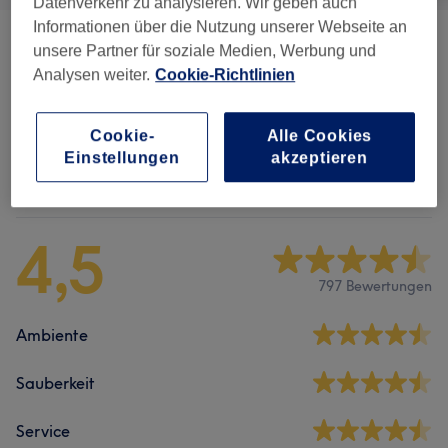
Datenverkehr zu analysieren. Wir geben auch
Informationen über die Nutzung unserer Webseite an
Maniküre & Nagelverlängerungen
(
22
)
ab 0,50 €
unsere Partner für soziale Medien, Werbung und
Analysen weiter.
Cookie-Richtlinien
Pediküre
(
4
)
ab 25 €
Cookie-
Alle Cookies
Einstellungen
akzeptieren
Salonbewertungen
4,5
797 Bewertungen
Ambiente
Sauberkeit
Service