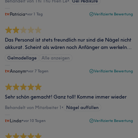
Behandelt von Thi Thu Hien Le
•
Gel Pediküre
Patricia
•
vor 1 Tag
Verifizierte Bewertung
Das Personal ist stets freundlich nur sind die Nägel nicht
akkurat. Scheint als wären noch Anfänger am werkeln…
Gelmodellage
Alle anzeigen
Anonym
•
vor 7 Tagen
Verifizierte Bewertung
Sehr schön gemacht! Ganz toll! Komme immer wieder
Behandelt von Mitarbeiter 1
•
Nägel auffüllen
Linda
•
vor 10 Tagen
Verifizierte Bewertung