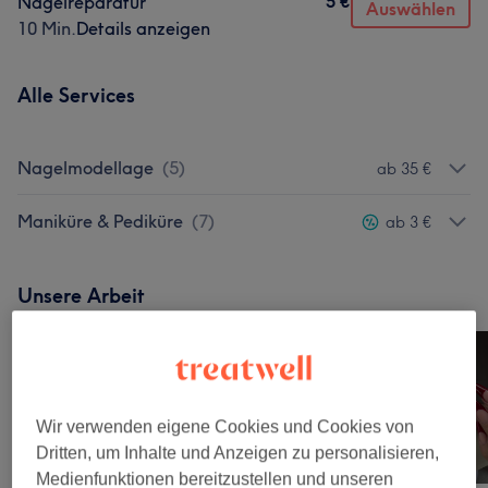
5 €
Nagelreparatur
Auswählen
10 Min.
Details anzeigen
Alle Services
Nagelmodellage
(
5
)
ab 35 €
Maniküre & Pediküre
(
7
)
ab 3 €
Unsere Arbeit
Bild anklicken für weitere Details
Wir verwenden eigene Cookies und Cookies von
Dritten, um Inhalte und Anzeigen zu personalisieren,
Medienfunktionen bereitzustellen und unseren