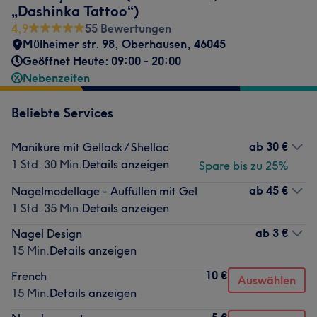
„Dashinka Tattoo“)
4,9
55 Bewertungen
Mülheimer str. 98
,
Oberhausen
,
46045
Geöffnet Heute: 09:00 - 20:00
Nebenzeiten
Beliebte Services
ab
30 €
Maniküre mit Gellack / Shellac
1 Std. 30 Min.
Details anzeigen
Spare bis zu 25%
ab
45 €
Nagelmodellage - Auffüllen mit Gel
1 Std. 35 Min.
Details anzeigen
ab
3 €
Nagel Design
15 Min.
Details anzeigen
10 €
French
Auswählen
15 Min.
Details anzeigen