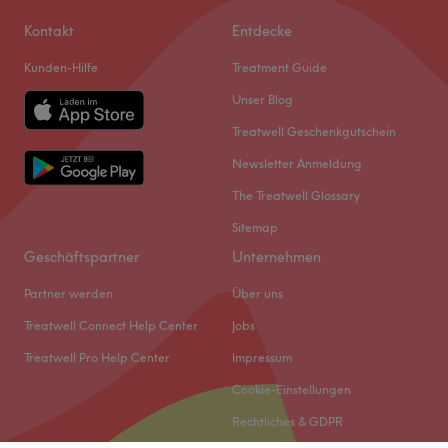
Kontakt
Entdecke
Kunden-Hilfe
Treatment Guide
Unser Blog
Treatwell Geschenkgutschein
Newsletter Anmeldung
The Treatwell Glossary
Sitemap
Geschäftspartner
Unternehmen
Partner werden
Über uns
Treatwell Connect Help Center
Jobs
Treatwell Pro Help Center
Impressum
Cookie-Einstellungen
Rechtliches & GDPR