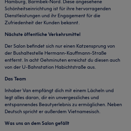
Hamburg, Barmbek-Nord. Diese angesehene
Schönheitseinrichtung ist für ihre hervorragenden
Dienstleistungen und ihr Engagement für die
Zufriedenheit der Kunden bekannt.
Nächste öffentliche Verkehrsmittel
Der Salon befindet sich nur einen Katzensprung von
der Bushaltestelle Hermann-Kauffmann-Straße
entfernt. In acht Gehminuten erreichst du diesen auch
Was unsere Kunden über Nail sagen
von der U-Bahnstation Habichtstraße aus.
Kompetent
9
Freundlich
7
Professionell
6
Das Team
Sympathisch
6
Inhaber Van empfängt dich mit einem Lächeln und
legt alles daran, dir ein unvergessliches und
entspannendes Beautyerlebnis zu ermöglichen. Neben
Deutsch spricht er außerdem Vietnamesisch.
Was uns an dem Salon gefällt