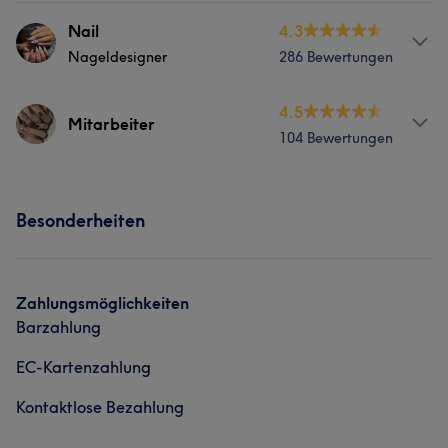
Nail
4.3
Nageldesigner
286 Bewertungen
Services
4.5
Mitarbeiter
104 Bewertungen
Nägel
Services
Portfolio
Besonderheiten
Nägel
Portfolio
Zahlungsmöglichkeiten
Barzahlung
EC-Kartenzahlung
Kontaktlose Bezahlung