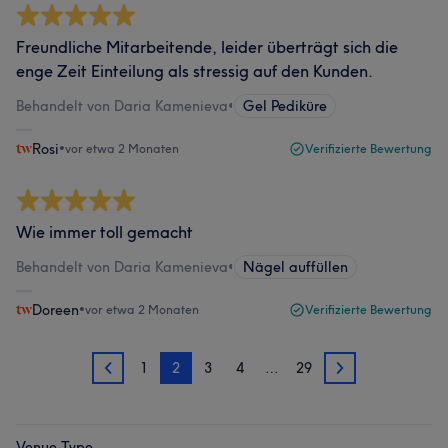
Freundliche Mitarbeitende, leider überträgt sich die
enge Zeit Einteilung als stressig auf den Kunden.
Behandelt von Daria Kamenieva
•
Gel Pediküre
Rosi
•
vor etwa 2 Monaten
Verifizierte Bewertung
Wie immer toll gemacht
Behandelt von Daria Kamenieva
•
Nägel auffüllen
Doreen
•
vor etwa 2 Monaten
Verifizierte Bewertung
1
2
3
4
…
29
1
3
Venue Type