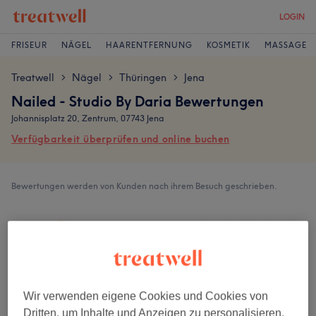
LOGIN
FRISEUR
NÄGEL
HAARENTFERNUNG
KOSMETIK
MASSAGE
Treatwell
Nägel
Thüringen
Jena
>
>
>
Nailed - Studio By Daria Bewertungen
Johannisplatz 20, Zentrum, 07743 Jena
Verfügbarkeit überprüfen und online buchen
Bewertungen werden von Kunden nach ihrem Besuch geschrieben.
4,8
234 Bewertungen
Ambiente
Wir verwenden eigene Cookies und Cookies von
Dritten, um Inhalte und Anzeigen zu personalisieren,