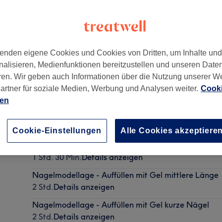
enden eigene Cookies und Cookies von Dritten, um Inhalte un
nalisieren, Medienfunktionen bereitzustellen und unseren Date
65197
ren. Wir geben auch Informationen über die Nutzung unserer W
artner für soziale Medien, Werbung und Analysen weiter.
Cooki
ien
Pediküre mit Gellack und Massage
1 Std. 30 Min.
Details anzeigen
Cookie-Einstellungen
Alle Cookies akzeptiere
Maniküre mit Gellack
1 Std. 30 Min.
Details anzeigen
Nagelmodellage - Auffüllen mit Gel mittlere Länge
2 Std.
Details anzeigen
Nagelmodellage - Auffüllen mit Gel kurze Nägel
2 Std.
Details anzeigen