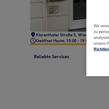
Wir verw
zu perso
Klarenthaler Straße 5
,
Wiesbaden
,
DE
,
analysie
Geöffnet Heute: 10:00 - 19:00
unsere P
Richtlin
Beliebte Services