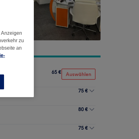
d Anzeigen
nverkehr zu
ebseite an
e-
65 €
Auswählen
n
75 €
80 €
75 €