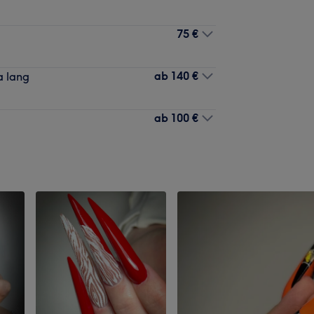
75 €
ab
140 €
a lang
ab
100 €