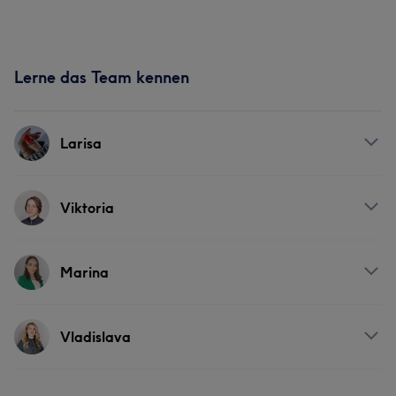
Lerne das Team kennen
Larisa
Services
Viktoria
Nägel
Gesicht
Haarentfernung
Services
Marina
Portfolio
Nägel
Services
Vladislava
Portfolio
Gesicht
Haarentfernung
Services