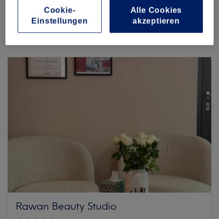
Cookie-
Alle Cookies
Mehr Salons anzeigen
Einstellungen
akzeptieren
Rawan Beauty Studio