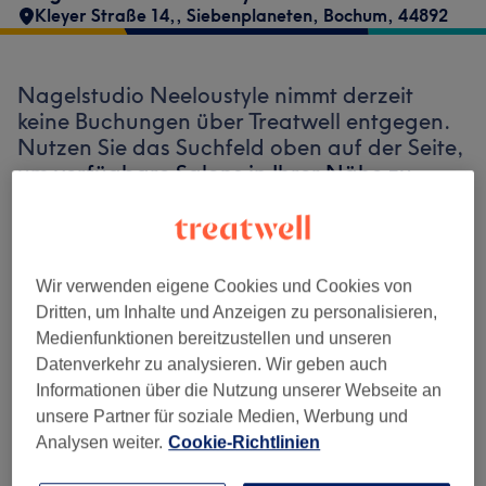
Kleyer Straße 14,
,
Siebenplaneten
,
Bochum
,
44892
Nagelstudio Neeloustyle nimmt derzeit
keine Buchungen über Treatwell entgegen.
Nutzen Sie das Suchfeld oben auf der Seite,
um
verfügbare Salons in Ihrer Nähe zu
finden.
Dort warten viele erstklassige Profis
auf Ihren Besuch.
Wir verwenden eigene Cookies und Cookies von
Finde die besten Salons in deiner Nähe
Dritten, um Inhalte und Anzeigen zu personalisieren,
Medienfunktionen bereitzustellen und unseren
Datenverkehr zu analysieren. Wir geben auch
Informationen über die Nutzung unserer Webseite an
unsere Partner für soziale Medien, Werbung und
Auf Treatwell finden
Analysen weiter.
Cookie-Richtlinien