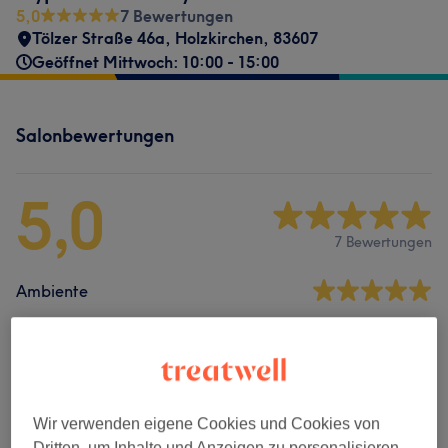
5,0
7 Bewertungen
Tölzer Straße 46a
,
Holzkirchen
,
83607
Geöffnet Mittwoch: 10:00 - 15:00
Salonbewertungen
5,0
7 Bewertungen
Ambiente
Sauberkeit
Service
Wir verwenden eigene Cookies und Cookies von
Dritten, um Inhalte und Anzeigen zu personalisieren,