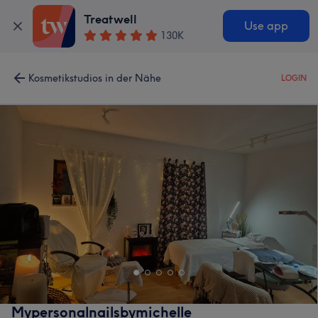
Treatwell
Use app
130K
Kosmetikstudios in der Nähe
LOGIN
Mypersonalnailsbymichelle