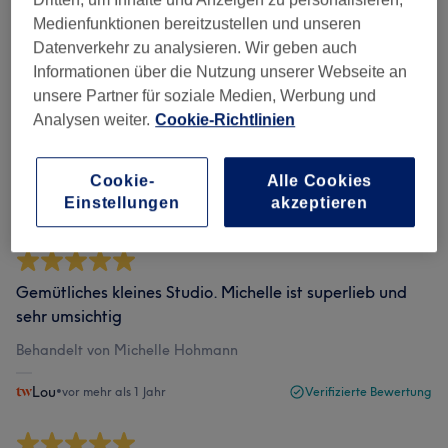
Medienfunktionen bereitzustellen und unseren
Bewertungen filtern
Datenverkehr zu analysieren. Wir geben auch
Informationen über die Nutzung unserer Webseite an
Bewertung
Nach Sternen filtern
unsere Partner für soziale Medien, Werbung und
Analysen weiter.
Cookie-Richtlinien
Verifizierte Bewertungen
Geschrieben von unseren Kunden, damit du weißt, was
Cookie-
Alle Cookies
dich in jedem Salon erwartet.
Einstellungen
akzeptieren
Gemütliches kleines Studio. Michelle ist superlieb und
sehr umsichtig
Behandelt von Michelle Hohmann
Lou
•
vor mehr als 1 Jahr
Verifizierte Bewertung