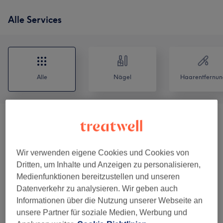
Alle Services
Alle
Nägel
Haarentfernun
Augenbrauen & Wimpernbehandlungen
(
7
)
ab 10 €
Gesichtsbehandlungen
(
21
)
ab 45 €
Wir verwenden eigene Cookies und Cookies von
Dritten, um Inhalte und Anzeigen zu personalisieren,
Maniküre & Pediküre
(
2
)
ab 25 €
Medienfunktionen bereitzustellen und unseren
Datenverkehr zu analysieren. Wir geben auch
Damen - Waxing
(
8
)
ab 10 €
Informationen über die Nutzung unserer Webseite an
unsere Partner für soziale Medien, Werbung und
Permanent Make-Up
(
1
)
110 €