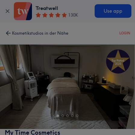
Treatwell
Use app
130K
Kosmetikstudios in der Nähe
LOGIN
My Time Cosmetics