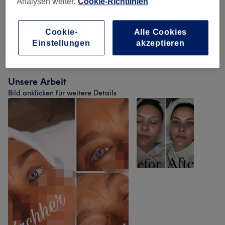
Analysen weiter.
Cookie-Richtlinien
Massagen
(
2
)
ab 30 €
Cookie-
Alle Cookies
Einstellungen
akzeptieren
Make-Up
(
1
)
50 €
Unsere Arbeit
Bild anklicken für weitere Details