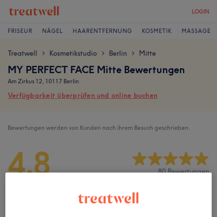
LOGIN
FRISEUR
NÄGEL
HAARENTFERNUNG
KOSMETIK
MASSAGE
Treatwell
Kosmetikstudio
Berlin
Mitte
>
>
>
MY PERFECT FACE Mitte Bewertungen
Am Zirkus 12, 10117 Berlin
Verfügbarkeit überprüfen und online buchen
Bewertungen werden von Kunden nach ihrem Besuch geschrieben.
4,8
80 Bewertungen
Ambiente