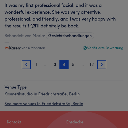
It was my first professional facial, and it was a
wonderful experience. She was very attentive,
professional, and friendly, and I was very happy with
the results!! 🥰I’ll definitely be back.
Behandelt von Maria
•
Gesichtsbehandlungen
Karen
•
vor 4 Monaten
Verifizierte Bewertung
1
…
3
4
5
…
12
3
5
Venue Type
Kosmetikstudio in Friedrichstraße, Berlin
See more venues in Friedrichstraße, Berlin
Kontakt
Entdecke