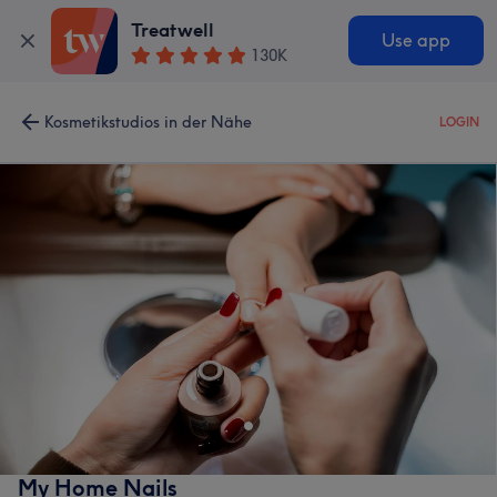
Treatwell
Use app
130K
Kosmetikstudios in der Nähe
LOGIN
My Home Nails