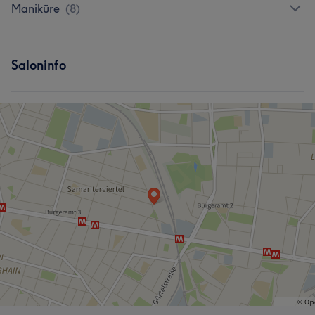
Maniküre
(
8
)
Saloninfo