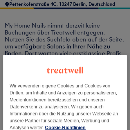
Pettenkoferstraße 4C, 10247 Berlin, Deutschland
My Home Nails nimmt derzeit keine
Buchungen über Treatwell entgegen.
Nutzen Sie das Suchfeld oben auf der Seite,
um
verfügbare Salons in Ihrer Nähe zu
finden.
Dort warten viele erstklassige Profis
auf Ihren Besuch.
Finde die besten Salons in deiner Nähe
Wir verwenden eigene Cookies und Cookies von
Dritten, um Inhalte und Anzeigen zu personalisieren,
Medienfunktionen bereitzustellen und unseren
Datenverkehr zu analysieren. Wir geben auch
Informationen über die Nutzung unserer Webseite an
Auf Treatwell finden
unsere Partner für soziale Medien, Werbung und
Analysen weiter.
Cookie-Richtlinien