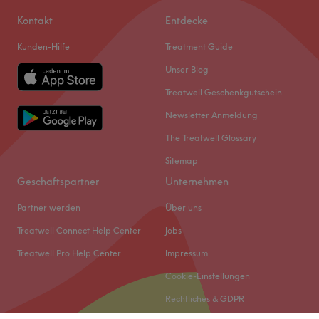
Kontakt
Entdecke
Kunden-Hilfe
Treatment Guide
Unser Blog
Treatwell Geschenkgutschein
Newsletter Anmeldung
The Treatwell Glossary
Sitemap
Geschäftspartner
Unternehmen
Partner werden
Über uns
Treatwell Connect Help Center
Jobs
Treatwell Pro Help Center
Impressum
Cookie-Einstellungen
Rechtliches & GDPR