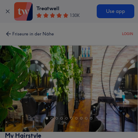
Treatwell
Use app
130K
Friseure in der Nähe
LOGIN
My Hairstyle