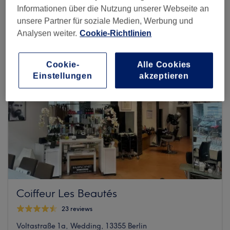
Brunnenstraße 85, 13355 Berlin
Informationen über die Nutzung unserer Webseite an
unsere Partner für soziale Medien, Werbung und
Analysen weiter.
Cookie-Richtlinien
Cookie-
Alle Cookies
Einstellungen
akzeptieren
Coiffeur Les Beautés
23 reviews
Voltastraße 1a, Wedding, 13355 Berlin