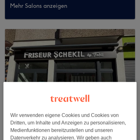
Mehr Salons anzeigen
Wir verwenden eigene Cookies und Cookies von
Friseur Schekil
Dritten, um Inhalte und Anzeigen zu personalisieren,
Medienfunktionen bereitzustellen und unseren
32 reviews
Datenverkehr zu analysieren. Wir geben auch