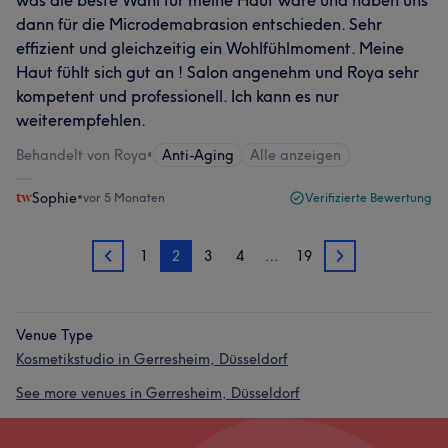
was die beste Wahl für meine Haut wäre und haben uns
dann für die Microdemabrasion entschieden. Sehr
effizient und gleichzeitig ein Wohlfühlmoment. Meine
Haut fühlt sich gut an ! Salon angenehm und Roya sehr
kompetent und professionell. Ich kann es nur
weiterempfehlen.
Behandelt von Roya
•
Anti-Aging
Alle anzeigen
Sophie
•
vor 5 Monaten
Verifizierte Bewertung
1
2
3
4
…
19
1
3
Venue Type
Kosmetikstudio in Gerresheim, Düsseldorf
See more venues in Gerresheim, Düsseldorf