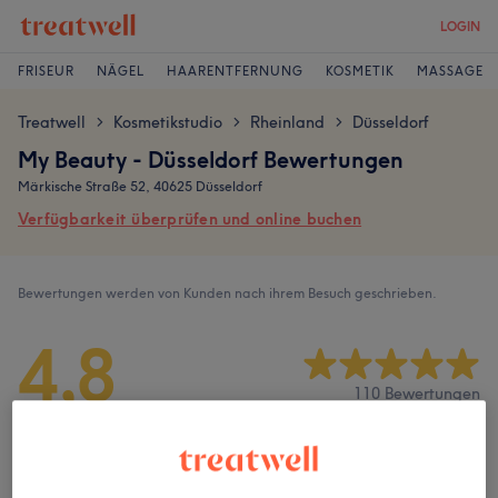
LOGIN
FRISEUR
NÄGEL
HAARENTFERNUNG
KOSMETIK
MASSAGE
Treatwell
Kosmetikstudio
Rheinland
Düsseldorf
>
>
>
My Beauty - Düsseldorf Bewertungen
Märkische Straße 52, 40625 Düsseldorf
Verfügbarkeit überprüfen und online buchen
Bewertungen werden von Kunden nach ihrem Besuch geschrieben.
4,8
110 Bewertungen
Ambiente