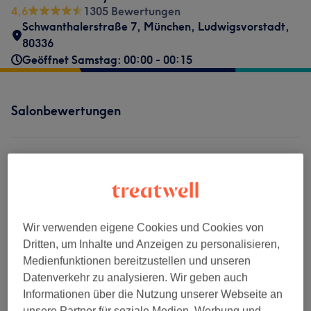
4,6
1305 Bewertungen
Schwanthalerstraße 7
,
München, Ludwigsvorstadt
,
80336
Geöffnet Samstag: 00:00 - 00:15
Salonbewertungen
4,6
1305 Bewertungen
Ambiente
Wir verwenden eigene Cookies und Cookies von
Dritten, um Inhalte und Anzeigen zu personalisieren,
Sauberkeit
Medienfunktionen bereitzustellen und unseren
Datenverkehr zu analysieren. Wir geben auch
Service
Informationen über die Nutzung unserer Webseite an
unsere Partner für soziale Medien, Werbung und