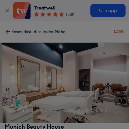
Treatwell
Use app
130K
Kosmetikstudios in der Nähe
LOGIN
Munich Beauty House