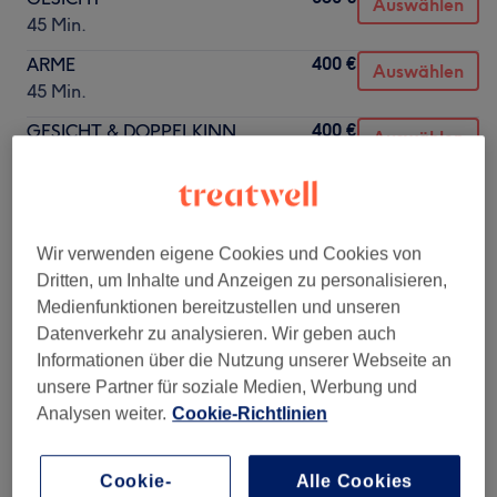
Auswählen
45 Min.
400 €
ARME
Auswählen
45 Min.
400 €
GESICHT & DOPPELKINN
Auswählen
45 Min.
400 €
PO
Auswählen
45 Min.
Wir verwenden eigene Cookies und Cookies von
450 €
HALS & DÉCOLLETÉ
Auswählen
Dritten, um Inhalte und Anzeigen zu personalisieren,
45 Min.
Medienfunktionen bereitzustellen und unseren
480 €
BAUCH
Datenverkehr zu analysieren. Wir geben auch
Auswählen
45 Min.
Informationen über die Nutzung unserer Webseite an
unsere Partner für soziale Medien, Werbung und
480 €
OBERSCHENKEL
Auswählen
Analysen weiter.
Cookie-Richtlinien
45 Min.
480 €
RÜCKEN
Auswählen
Cookie-
Alle Cookies
45 Min.