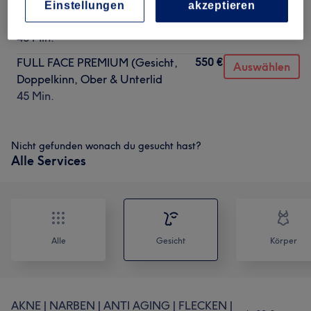
Einstellungen
akzeptieren
490 €
GESICHT, HALS & DÉCOLLETÉ
Auswählen
45 Min.
550 €
FULL FACE PREMIUM (Gesicht,
Auswählen
Doppelkinn, Ober & Unterlid
45 Min.
Nicht gefunden wonach du gesucht hast?
Alle Services
Alle
Gesicht
Körper
AKNE | NARBEN | ANTI AGING | FLECKEN |