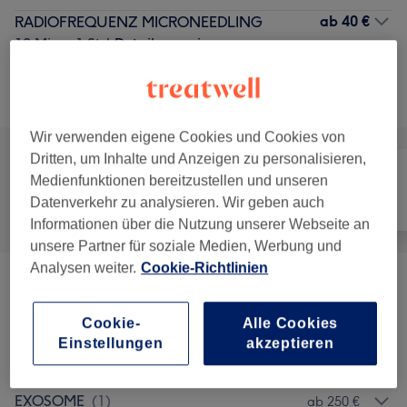
ab
40 €
RADIOFREQUENZ MICRONEEDLING
10 Min. - 1 Std.
Details anzeigen
Alle Services
Wir verwenden eigene Cookies und Cookies von
Dritten, um Inhalte und Anzeigen zu personalisieren,
Medienfunktionen bereitzustellen und unseren
Datenverkehr zu analysieren. Wir geben auch
Alle
Gesicht
Körper
Informationen über die Nutzung unserer Webseite an
unsere Partner für soziale Medien, Werbung und
Analysen weiter.
Cookie-Richtlinien
AKNE | NARBEN | ANTI AGING | FLECKEN |
ab 30 €
DEHNUNGSSTREIFEN
(
5
)
Cookie-
Alle Cookies
Einstellungen
akzeptieren
HAARAUSFALL
(
1
)
230 €
EXOSOME
(
1
)
ab 250 €