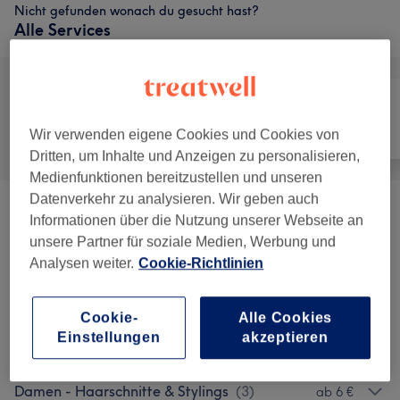
Nicht gefunden wonach du gesucht hast?
Alle Services
Alle
Friseur
Gesicht
Wir verwenden eigene Cookies und Cookies von
Dritten, um Inhalte und Anzeigen zu personalisieren,
Medienfunktionen bereitzustellen und unseren
Datenverkehr zu analysieren. Wir geben auch
Haarschnitte
(
6
)
ab 23 €
Informationen über die Nutzung unserer Webseite an
unsere Partner für soziale Medien, Werbung und
Kleinkram
(
1
)
ab 15 €
Analysen weiter.
Cookie-Richtlinien
Specials
(
4
)
ab 95 €
Cookie-
Alle Cookies
Einstellungen
akzeptieren
Haarverlängerung
(
1
)
29 €
Damen - Haarschnitte & Stylings
(
3
)
ab 6 €