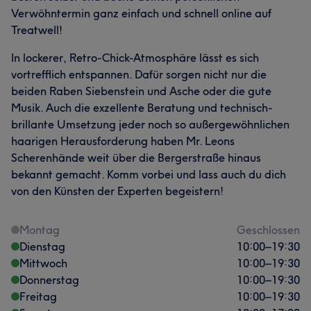
Menschen dabei zu helfen, sich mit ihrem Haar sicher,
Verwöhntermin ganz einfach und schnell online auf
glücklich und einzigartig zu fühlen – und gleichzeitig die
Treatwell!
Möglichkeit zu bieten, auf Spanisch betreut zu werden.
In lockerer, Retro-Chick-Atmosphäre lässt es sich
🎯 Mein Ziel: dass du dich glücklich fühlst, mehr als
vortrefflich entspannen. Dafür sorgen nicht nur die
zufrieden bist – und wieder zu mir zurückkommst 😁 🇮🇹
beiden Raben Siebenstein und Asche oder die gute
✨Sono parrucchiera con 20 anni di esperienza. Amo
Musik. Auch die exzellente Beratung und technisch-
realizzare colorazioni, balayage, meches e tagli
brillante Umsetzung jeder noch so außergewöhnlichen
moderni e creativi. Mi diverte molto anche lavorare con
haarigen Herausforderung haben Mr. Leons
capelli lunghi, voluminosi e ricci, perché so che
Scherenhände weit über die Bergerstraße hinaus
richiedono una cura speciale e tecniche adattate per
bekannt gemacht. Komm vorbei und lass auch du dich
valorizzarne tutta la bellezza. 🗣️ Lingue Offro i miei
von den Künsten der Experten begeistern!
servizi in spagnolo, inglese, tedesco e parlo anche un
po’ di italiano. 🌏 Vengo dall’America Latina, quindi
comprendo molto bene lo stile e l’estetica che cercano i
Montag
Geschlossen
latini. Mi piace aiutare ogni persona a sentirsi sicura,
Dienstag
10:00
–
19:30
felice e unica con i propri capelli, offrendo anche la
Mittwoch
10:00
–
19:30
possibilità di essere seguiti in spagnolo. 🎯 Il mio
Donnerstag
10:00
–
19:30
obiettivo: che tu ti senta felice, più che soddisfatto – e
Freitag
10:00
–
19:30