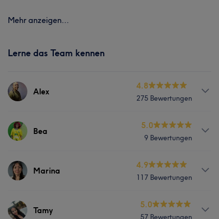
Mehr anzeigen...
Lerne das Team kennen
4.8
Alex
275 Bewertungen
Services
5.0
Bea
9 Bewertungen
Friseur
Gesicht
Services
4.9
Marina
Was unsere Kunden über Alex sagen
117 Bewertungen
Friseur
Gesicht
Kompetent
22
Professionell
17
Sympathisch
16
Info
5.0
Tamy
Freundlich
13
57 Bewertungen