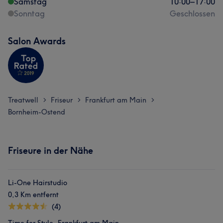
che torni da me 😁
Samstag
10:00
–
17:00
Sonntag
Geschlossen
Services
Salon Awards
Friseur
Gesicht
Portfolio
Treatwell
Friseur
Frankfurt am Main
>
>
>
Bornheim-Ostend
Friseure in der Nähe
Li-One Hairstudio
0,3 Km entfernt
(4)