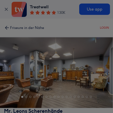
Treatwell
Use app
130K
Friseure in der Nähe
LOGIN
Mr. Leons Scherenhände