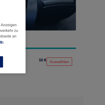
d Anzeigen
nverkehr zu
ebseite an
e-
50 €
Auswählen
n