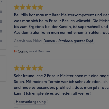
7
0
Bei Milo hat man mit ihrer Meisterkompetenz und der l
was man sich beim Friseur Besuch wünscht. Die Meist
0
bis zum Ergebnis bei der Kundin, ist superschnell un
0
Aus dem Salon kann man nur mit einem Strahlen rau
Gestylt von Milo
•
Damen - Strähnen ganzer Kopf
0
Corina
•
vor 4 Monaten
Sehr freundliche 2 Friseur Meisterinnen mit eine a
Salon. Mit meinem Termin war ich sehr zufrieden. Ich
und finde es besonders praktisch, dass man jetzt au
kann;) Ich empfehle es auf jedenfall weiter!
Haarverlängerung