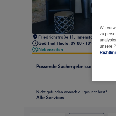
Wir verw
zu perso
Friedrichstraße 11
,
Innenstadt
,
Aschaff
analysie
Geöffnet Heute: 09:00 - 18:00
unsere P
Nebenzeiten
Richtlin
Passende Suchergebnisse
Nicht gefunden wonach du gesucht hast?
Alle Services