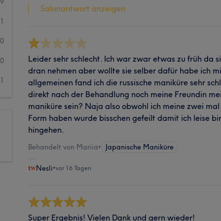
9
Salonantwort anzeigen
1
0
Leider sehr schlecht. Ich war zwar etwas zu früh da s
0
dran nehmen aber wollte sie selber dafür habe ich m
1
allgemeinen fand ich die russische maniküre sehr sc
direkt nach der Behandlung noch meine Freundin mein
maniküre sein? Naja also obwohl ich meine zwei mal 
Form haben wurde bisschen gefeilt damit ich leise bi
hingehen.
Behandelt von Mariia
•
Japanische Maniküre
Nesli
•
vor 16 Tagen
Super Ergebnis! Vielen Dank und gern wieder!