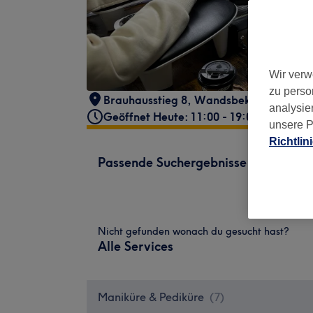
Wir verw
zu perso
Brauhausstieg 8
,
Wandsbek
,
Hamburg
,
analysie
Geöffnet Heute: 11:00 - 19:00
unsere P
Richtlin
Passende Suchergebnisse
Nicht gefunden wonach du gesucht hast?
Alle Services
Maniküre & Pediküre
(
7
)