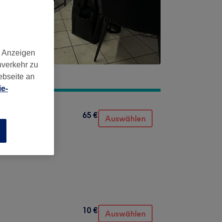
d Anzeigen
nverkehr zu
ebseite an
e-
65 €
Auswählen
n
10 €
Auswählen