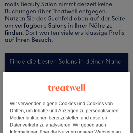
molis Beauty Salon nimmt derzeit keine
Buchungen über Treatwell entgegen.
Nutzen Sie das Suchfeld oben auf der Seite,
um
verfügbare Salons in Ihrer Nähe zu
finden.
Dort warten viele erstklassige Profis
auf Ihren Besuch.
Finde die besten Salons in deiner Nähe
Auf Treatwell finden
Wir verwenden eigene Cookies und Cookies von
Dritten, um Inhalte und Anzeigen zu personalisieren,
Medienfunktionen bereitzustellen und unseren
Datenverkehr zu analysieren. Wir geben auch
Informationen über die Nutzung unserer Webseite an