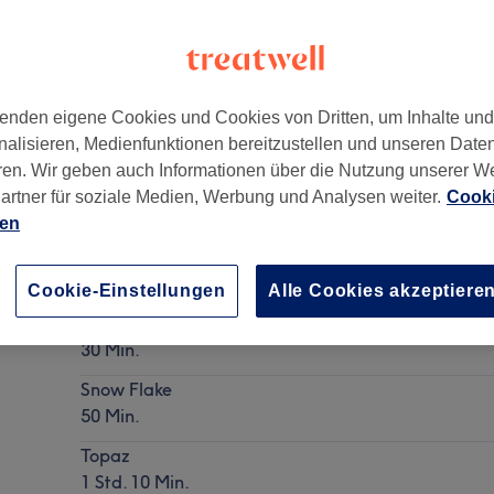
enden eigene Cookies und Cookies von Dritten, um Inhalte un
nalisieren, Medienfunktionen bereitzustellen und unseren Date
ren. Wir geben auch Informationen über die Nutzung unserer W
artner für soziale Medien, Werbung und Analysen weiter.
Cooki
ien
Hot Stone Massage
Details anzeigen
Cookie-Einstellungen
Alle Cookies akzeptiere
Ruby
30 Min.
Snow Flake
50 Min.
Topaz
1 Std. 10 Min.