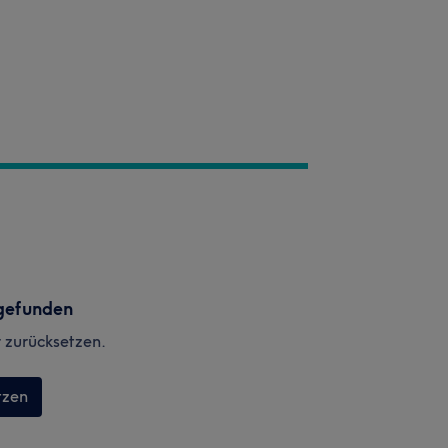
gefunden
r zurücksetzen.
tzen