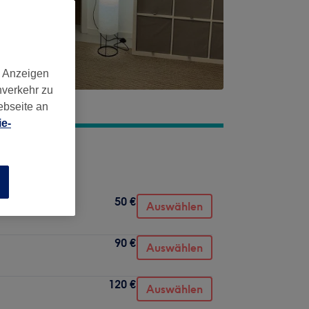
d Anzeigen
nverkehr zu
ebseite an
e-
n
50 €
Auswählen
90 €
Auswählen
120 €
Auswählen