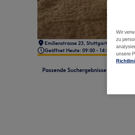
Wir verw
zu perso
Emilienstrasse 23
,
Stuttgart
,
70563
analysie
Geöffnet Heute: 09:00 - 14:00
unsere P
Richtlin
Passende Suchergebnisse