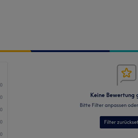
0
Keine Bewertung 
0
Bitte Filter anpassen ode
0
Filter zurückse
0
0