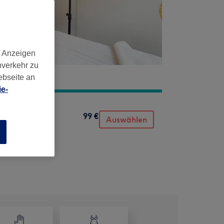
d Anzeigen
nverkehr zu
ebseite an
e-
99 €
Auswählen
n