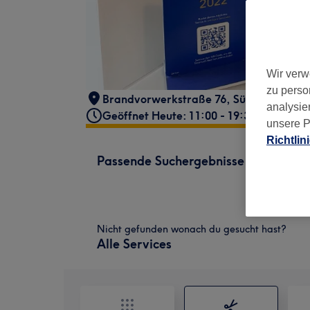
Wir verw
zu perso
Brandvorwerkstraße 76
,
Südvorstadt
,
L
analysie
Geöffnet Heute: 11:00 - 19:30
unsere P
Richtlin
Passende Suchergebnisse
Nicht gefunden wonach du gesucht hast?
Alle Services