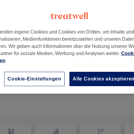
enden eigene Cookies und Cookies von Dritten, um Inhalte un
nalisieren, Medienfunktionen bereitzustellen und unseren Date
eipzig
,
04275
ren. Wir geben auch Informationen über die Nutzung unserer W
artner für soziale Medien, Werbung und Analysen weiter.
Cooki
ien
Tape Extensions ( Nur neu Einkleben)
50 Min.
Details anzeigen
Cookie-Einstellungen
Alle Cookies akzeptiere