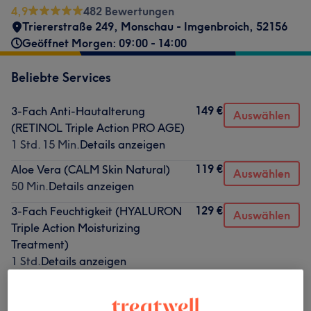
4,9
482 Bewertungen
Triererstraße 249
,
Monschau - Imgenbroich
,
52156
Geöffnet Morgen: 09:00 - 14:00
Beliebte Services
149 €
3-Fach Anti-Hautalterung
Auswählen
(RETINOL Triple Action PRO AGE)
1 Std. 15 Min.
Details anzeigen
119 €
Aloe Vera (CALM Skin Natural)
Auswählen
50 Min.
Details anzeigen
129 €
3-Fach Feuchtigkeit (HYALURON
Auswählen
Triple Action Moisturizing
Treatment)
1 Std.
Details anzeigen
139 €
Fruchtsäure Hautverjüngung (ASA
Auswählen
Peel)