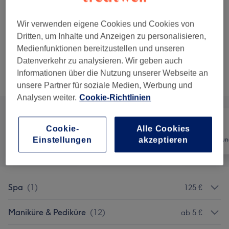
1 Std.
Details anzeigen
139 €
Wir verwenden eigene Cookies und Cookies von
Vitamin C ebenmäßiges Hautbild
Auswählen
Dritten, um Inhalte und Anzeigen zu personalisieren,
(C Pure Infusion Face Treatment)
Medienfunktionen bereitzustellen und unseren
1 Std. 15 Min.
Details anzeigen
Datenverkehr zu analysieren. Wir geben auch
Informationen über die Nutzung unserer Webseite an
Alle Services
unsere Partner für soziale Medien, Werbung und
Analysen weiter.
Cookie-Richtlinien
Cookie-
Alle Cookies
Einstellungen
akzeptieren
Alle
Nägel
Haarentfernun
Spa
(
1
)
125 €
Maniküre & Pediküre
(
12
)
ab 5 €