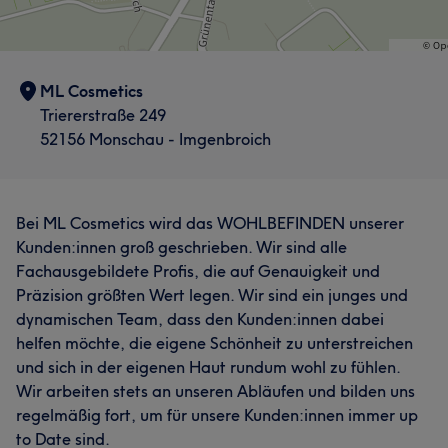
Kundinnen und Kunden sowie für ihre Mitarbeiterinnen
und Mitarbeiter schafft sie eine Atmosphäre, in der man
sich rundum wohlfühlen kann.
ML Cosmetics
Services
Triererstraße 249
52156 Monschau - Imgenbroich
Nägel
Gesicht
Haarentfernung
Portfolio
Bei ML Cosmetics wird das WOHLBEFINDEN unserer
Kunden:innen groß geschrieben. Wir sind alle
Fachausgebildete Profis, die auf Genauigkeit und
Präzision größten Wert legen. Wir sind ein junges und
dynamischen Team, dass den Kunden:innen dabei
helfen möchte, die eigene Schönheit zu unterstreichen
und sich in der eigenen Haut rundum wohl zu fühlen.
Was unsere Kunden über Kristina sagen
Wir arbeiten stets an unseren Abläufen und bilden uns
regelmäßig fort, um für unsere Kunden:innen immer up
Freundlich
9
Kompetent
7
to Date sind.