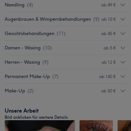
Needling
(
4
)
ab 49 €
Augenbrauen & Wimpernbehandlungen
(
9
)
ab 10 €
Gesichtsbehandlungen
(
11
)
ab 45 €
Damen - Waxing
(
10
)
ab 5 €
Herren - Waxing
(
9
)
ab 12 €
Permanent Make-Up
(
7
)
ab 140 €
Make-Up
(
2
)
ab 50 €
Unsere Arbeit
Bild anklicken für weitere Details