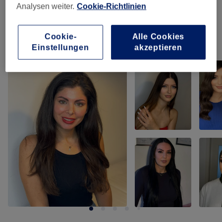
Analysen weiter.
Cookie-Richtlinien
Make-up & Hair
(
3
)
ab 55 €
Cookie-
Alle Cookies
Unsere Arbeit
Einstellungen
akzeptieren
Bild anklicken für weitere Details