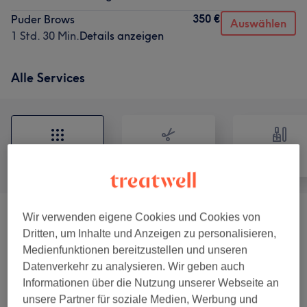
350 €
Puder Brows
Auswählen
1 Std. 30 Min.
Details anzeigen
Alle Services
Alle
Friseur
Nägel
Wir verwenden eigene Cookies und Cookies von
Permanent Make-Up
(
4
)
ab 199 €
Dritten, um Inhalte und Anzeigen zu personalisieren,
Medienfunktionen bereitzustellen und unseren
Kosmetik
(
5
)
ab 15 €
Datenverkehr zu analysieren. Wir geben auch
Informationen über die Nutzung unserer Webseite an
Nagelkosmetik
(
4
)
ab 22,50 €
unsere Partner für soziale Medien, Werbung und