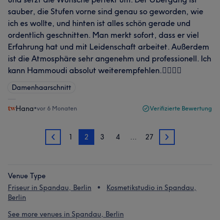
sauber, die Stufen vorne sind genau so geworden, wie
ich es wollte, und hinten ist alles schön gerade und
ordentlich geschnitten. Man merkt sofort, dass er viel
Erfahrung hat und mit Leidenschaft arbeitet. Außerdem
ist die Atmosphäre sehr angenehm und professionell. Ich
kann Hammoudi absolut weiterempfehlen.💇🏻‍♀️✨
Damenhaarschnitt
Hana
•
vor 6 Monaten
Verifizierte Bewertung
1
2
3
4
…
27
1
3
Venue Type
Friseur in Spandau, Berlin
Kosmetikstudio in Spandau,
Berlin
See more venues in Spandau, Berlin