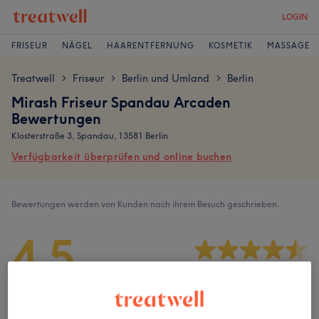
LOGIN
FRISEUR
NÄGEL
HAARENTFERNUNG
KOSMETIK
MASSAGE
Treatwell
Friseur
Berlin und Umland
Berlin
>
>
>
Mirash Friseur Spandau Arcaden
Bewertungen
Klosterstraße 3, Spandau, 13581 Berlin
Verfügbarkeit überprüfen und online buchen
Bewertungen werden von Kunden nach ihrem Besuch geschrieben.
4,5
195 Bewertungen
Ambiente