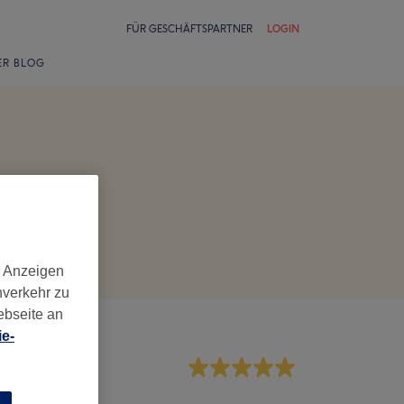
FÜR GESCHÄFTSPARTNER
LOGIN
ER BLOG
d Anzeigen
nverkehr zu
ebseite an
e-
rvice