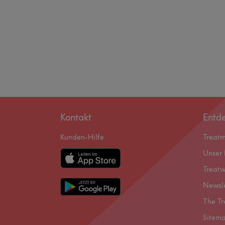
Kontakt
Entd
Kunden-Hilfe
Treat
Unser 
Treatw
Newsl
The Tr
Sitem