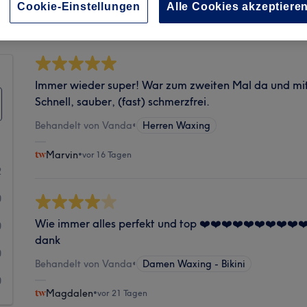
Sauberkeit
Cookie-Einstellungen
Alle Cookies akzeptiere
Immer wieder super! War zum zweiten Mal da und mit 
Schnell, sauber, (fast) schmerzfrei.
Behandelt von Vanda
•
Herren Waxing
Marvin
•
vor 16 Tagen
2
0
Wie immer alles perfekt und top ❤️❤️❤️❤️❤️❤️❤️❤️❤️❤
0
dank
0
Behandelt von Vanda
•
Damen Waxing - Bikini
0
Magdalen
•
vor 21 Tagen