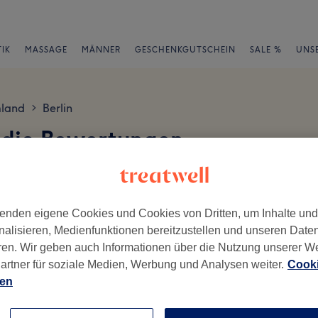
IK
MASSAGE
MÄNNER
GESCHENKGUTSCHEIN
SALE %
UNS
mland
Berlin
>
udio Bewertungen
37 Berlin
en
enden eigene Cookies und Cookies von Dritten, um Inhalte un
nalisieren, Medienfunktionen bereitzustellen und unseren Date
ren. Wir geben auch Informationen über die Nutzung unserer W
artner für soziale Medien, Werbung und Analysen weiter.
Cooki
ch geschrieben.
ien
Ambiente
Se