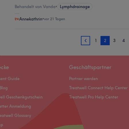
Behandelt von Vanda
•
Lymphdrainage
Annekathrin
•
vor 21 Tagen
1
2
3
4
1
ecke
Geschäftspartner
ment Guide
Partner werden
Blog
Treatwell Connect Help Center
ell Geschenkgutschein
Treatwell Pro Help Center
etter Anmeldung
eatwell Glossary
ap