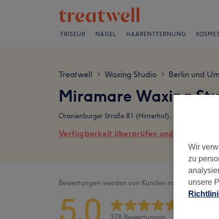
FRISEUR
NÄGEL
HAARENTFERNUNG
KOSMET
Treatwell
Waxing Studio
Berlin und U
>
>
Miramare Waxing St
Oranienburger Straße 81 (Hinterhof), , Wittenau, 134
Verfügbarkeit überprüfen und online buch
Wir verw
zu perso
analysie
unsere P
Bewertungen werden von Kunden nach ihrem Besu
Richtlin
5,0
378 Bewertungen