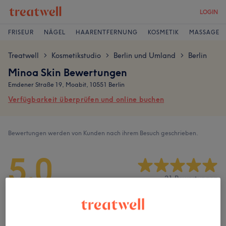
LOGIN
FRISEUR
NÄGEL
HAARENTFERNUNG
KOSMETIK
MASSAGE
Treatwell
Kosmetikstudio
Berlin und Umland
Berlin
>
>
>
Minoa Skin Bewertungen
Emdener Straße 19, Moabit, 10551 Berlin
Verfügbarkeit überprüfen und online buchen
Bewertungen werden von Kunden nach ihrem Besuch geschrieben.
5,0
21 Bewertungen
Ambiente