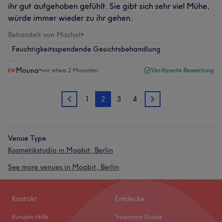
ihr gut aufgehoben gefühlt. Sie gibt sich sehr viel Mühe,
würde immer wieder zu ihr gehen.
Behandelt von Mashal
•
Feuchtigkeitsspendende Gesichtsbehandlung
Mouna
•
vor etwa 2 Monaten
Verifizierte Bewertung
1
2
3
4
1
3
Venue Type
Kosmetikstudio in Moabit, Berlin
See more venues in Moabit, Berlin
Kontakt
Entdecke
Kunden-Hilfe
Treatment Guide