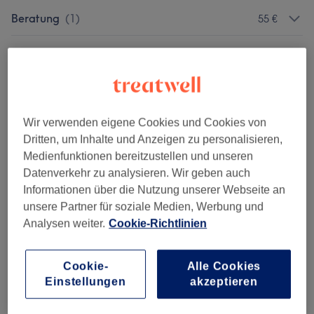
Beratung
(
1
)
55 €
Augenbrauen & Wimpern Färben
(
3
)
ab 15 €
Augenbrauen Formen & Design
(
2
)
ab 15 €
Wimpernverlängerung &
Wir verwenden eigene Cookies und Cookies von
ab 35 €
Wimpernlifting
(
14
)
Dritten, um Inhalte und Anzeigen zu personalisieren,
Medienfunktionen bereitzustellen und unseren
Make-up & Permanent Make-up
(
9
)
ab 30 €
Datenverkehr zu analysieren. Wir geben auch
Informationen über die Nutzung unserer Webseite an
unsere Partner für soziale Medien, Werbung und
Analysen weiter.
Cookie-Richtlinien
Salonbewertungen
Cookie-
Alle Cookies
4,9
Einstellungen
akzeptieren
226 Bewertungen