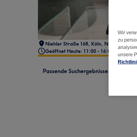
Wir verw
zu perso
Niehler Straße 168
,
Köln, Nippes
,
5073
analysie
Geöffnet Heute: 11:00 - 16:00
unsere P
Richtlin
Passende Suchergebnisse