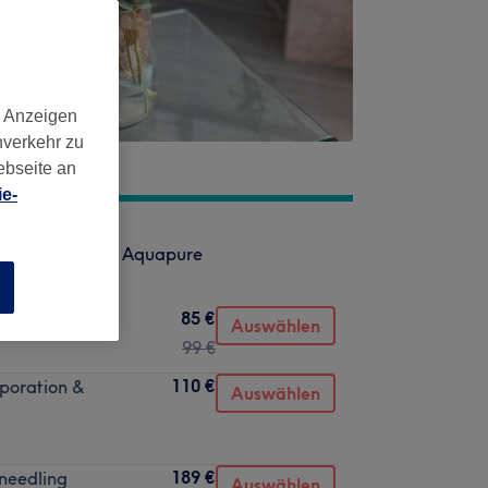
d Anzeigen
nverkehr zu
ebseite an
e-
g & Hydratation Aquapure
n
85 €
Auswählen
99 €
110 €
oporation &
Auswählen
189 €
needling
Auswählen