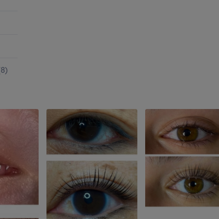
(
8
)