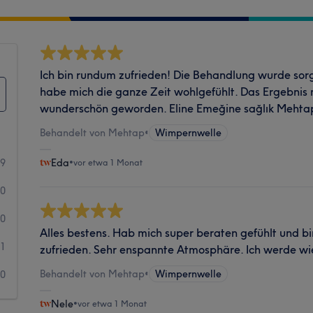
Ich bin rundum zufrieden! Die Behandlung wurde sorg
habe mich die ganze Zeit wohlgefühlt. Das Ergebnis
wunderschön geworden. Eline Emeğine sağlık Mehta
Behandelt von Mehtap
•
Wimpernwelle
49
Eda
•
vor etwa 1 Monat
10
0
Alles bestens. Hab mich super beraten gefühlt und b
1
zufrieden. Sehr enspannte Atmosphäre. Ich werde w
Behandelt von Mehtap
•
Wimpernwelle
0
Nele
•
vor etwa 1 Monat