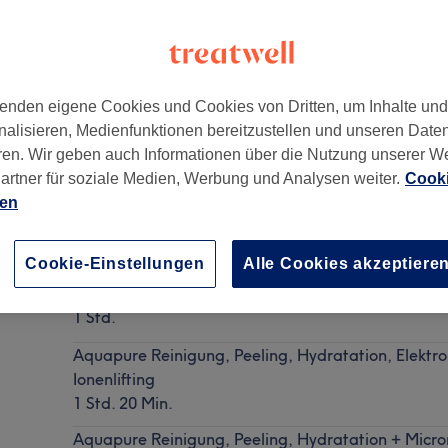
enden eigene Cookies und Cookies von Dritten, um Inhalte un
nalisieren, Medienfunktionen bereitzustellen und unseren Date
3
ren. Wir geben auch Informationen über die Nutzung unserer W
artner für soziale Medien, Werbung und Analysen weiter.
Cooki
ien
Gesichtsbehandlung - Aquapure Reinigung, Peelin
Details anzeigen
Cookie-Einstellungen
Alle Cookies akzeptiere
Aquapure Reinigung, Peeling, Hydratation
1 Std.
Aquapure Reinigung, Peeling, Hydratation, Elektr
Ionenlifting
1 Std. 20 Min.
Aquapure Reinigung, Peeling, Hydratation + Micro