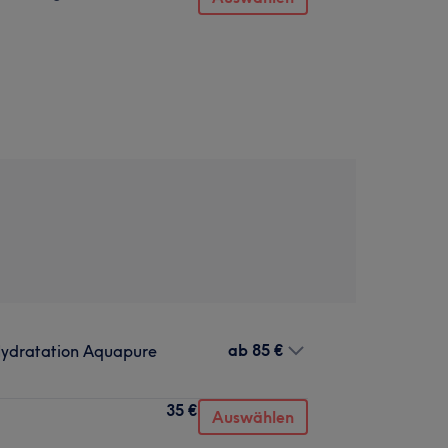
ab
85 €
Hydratation Aquapure
35 €
Auswählen