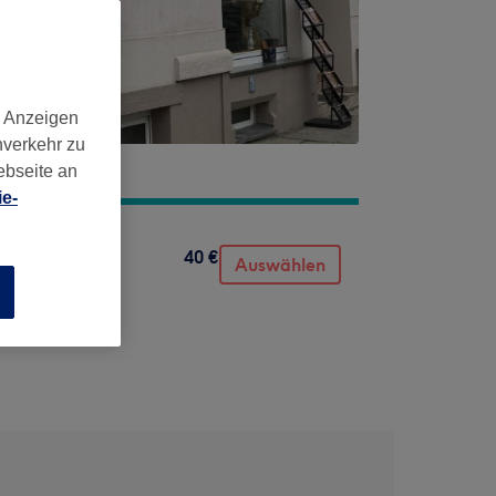
d Anzeigen
nverkehr zu
ebseite an
e-
40 €
Auswählen
n