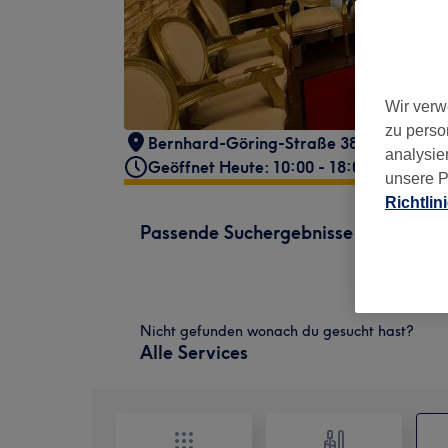
Wir verw
zu perso
Bernhard-Göring-Straße 38
,
Zentrum-
analysie
Geöffnet Heute: 10:00 - 18:00
unsere P
Richtlin
Passende Suchergebnisse
Nicht gefunden wonach du gesucht hast?
Alle Services