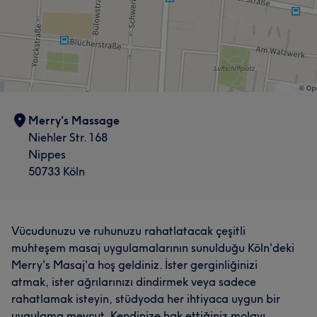
Merry's Massage
Niehler Str. 168
Nippes
50733 Köln
Vücudunuzu ve ruhunuzu rahatlatacak çeşitli
muhteşem masaj uygulamalarının sunulduğu Köln'deki
Merry's Masaj'a hoş geldiniz. İster gerginliğinizi
atmak, ister ağrılarınızı dindirmek veya sadece
rahatlamak isteyin, stüdyoda her ihtiyaca uygun bir
uygulama mevcut. Kendinize hak ettiğiniz molayı