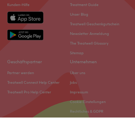
Kunden-Hilfe
Treatment Guide
Unser Blog
Treatwell Geschenkgutschein
Newsletter Anmeldung
The Treatwell Glossary
Sitemap
Geschäftspartner
Unternehmen
Partner werden
Über uns
Treatwell Connect Help Center
Jobs
Treatwell Pro Help Center
Impressum
Cookie-Einstellungen
Rechtliches & GDPR
© 2026 Treatwell DACH GmbH