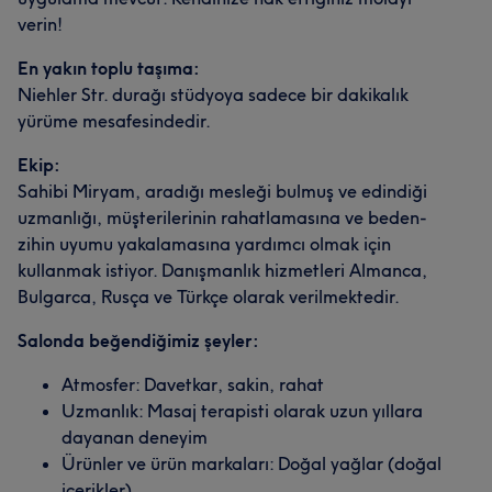
verin!
En yakın toplu taşıma:
Niehler Str. durağı stüdyoya sadece bir dakikalık
yürüme mesafesindedir.
Ekip:
Sahibi Miryam, aradığı mesleği bulmuş ve edindiği
uzmanlığı, müşterilerinin rahatlamasına ve beden-
zihin uyumu yakalamasına yardımcı olmak için
kullanmak istiyor. Danışmanlık hizmetleri Almanca,
Bulgarca, Rusça ve Türkçe olarak verilmektedir.
Salonda beğendiğimiz şeyler:
Atmosfer: Davetkar, sakin, rahat
Uzmanlık: Masaj terapisti olarak uzun yıllara
dayanan deneyim
Ürünler ve ürün markaları: Doğal yağlar (doğal
içerikler)