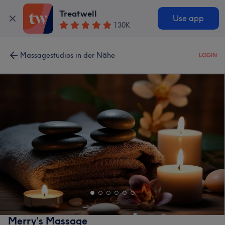
Treatwell
Use app
130K
Massagestudios in der Nähe
LOGIN
Merry's Massage