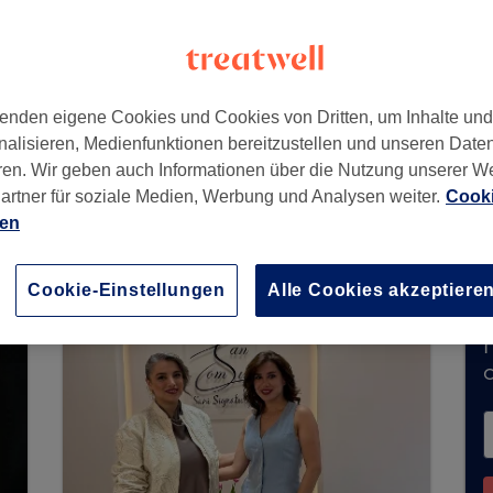
f
,
20251
enden eigene Cookies und Cookies von Dritten, um Inhalte un
nalisieren, Medienfunktionen bereitzustellen und unseren Date
ren. Wir geben auch Informationen über die Nutzung unserer W
artner für soziale Medien, Werbung und Analysen weiter.
Cooki
erzeit keine Buchungen über Treatwell entgegen
ien
ns in Ihrer Nähe zu finden.
Dort warten viele er
Cookie-Einstellungen
Alle Cookies akzeptiere