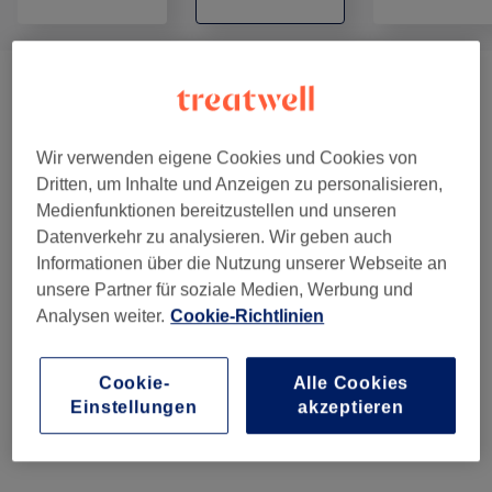
Damen - Haarschnitte & Stylings
(
4
)
ab 18 €
Damen - Colorationen, Schnitte & Föhnen
Wir verwenden eigene Cookies und Cookies von
ab 47 €
Inkl. Styling
(
6
)
Dritten, um Inhalte und Anzeigen zu personalisieren,
Medienfunktionen bereitzustellen und unseren
Damen - Colorationen & Föhnen Inkl.
Datenverkehr zu analysieren. Wir geben auch
ab 36 €
Styling
(
6
)
Informationen über die Nutzung unserer Webseite an
unsere Partner für soziale Medien, Werbung und
Herren - Haarschnitte & Stylings
(
7
)
ab 8 €
Analysen weiter.
Cookie-Richtlinien
Haarkuren & Pflege
(
3
)
ab 4 €
Cookie-
Alle Cookies
Einstellungen
akzeptieren
Kinder - Haarschnitte & Stylings
(
2
)
ab 16 €