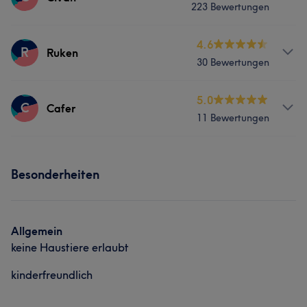
223 Bewertungen
Services
4.6
R
Ruken
30 Bewertungen
Friseur
Gesicht
Haarentfernung
Services
5.0
C
Cafer
Was unsere Kunden über Civan sagen
11 Bewertungen
Friseur
Gesicht
Haarentfernung
Professionell
23
Kompetent
18
Erfahren
12
Services
Sympathisch
12
Besonderheiten
Friseur
Allgemein
keine Haustiere erlaubt
kinderfreundlich