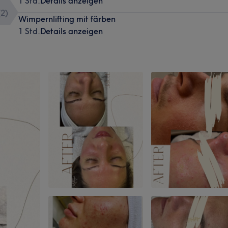
1 Std.
Details anzeigen
(
2
)
Wimpernlifting mit färben
1 Std.
Details anzeigen