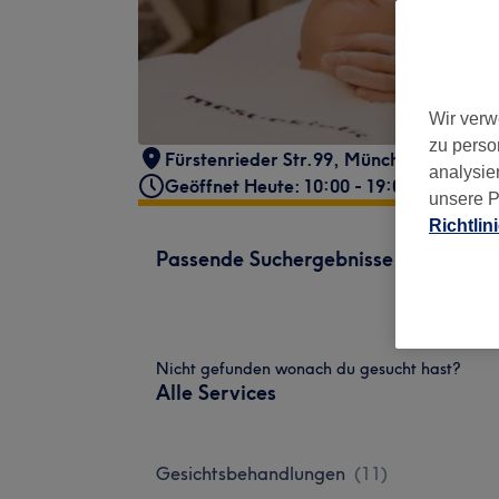
Wir verw
zu perso
Fürstenrieder Str.99
,
München
,
80686
analysie
Geöffnet Heute: 10:00 - 19:00
unsere P
Richtlin
Passende Suchergebnisse
Nicht gefunden wonach du gesucht hast?
Alle Services
Gesichtsbehandlungen
(
11
)