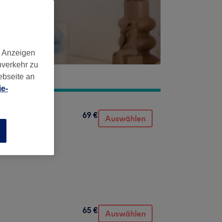
d Anzeigen
nverkehr zu
ebseite an
e-
69 €
Auswählen
n
65 €
Auswählen