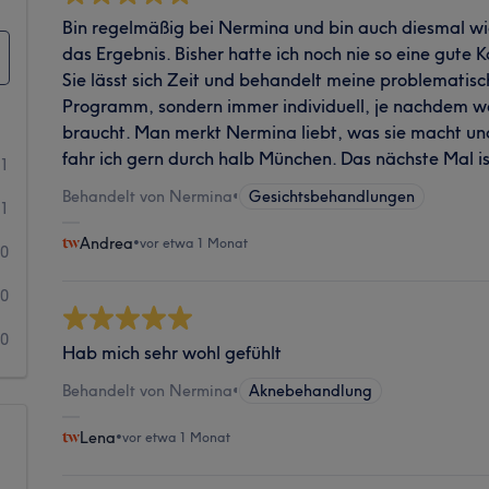
Bin regelmäßig bei Nermina und bin auch diesmal wi
das Ergebnis. Bisher hatte ich noch nie so eine gute
Sie lässt sich Zeit und behandelt meine problematis
Programm, sondern immer individuell, je nachdem 
braucht. Man merkt Nermina liebt, was sie macht und 
fahr ich gern durch halb München. Das nächste Mal i
61
Behandelt von Nermina
•
Gesichtsbehandlungen
1
Andrea
•
vor etwa 1 Monat
0
0
0
Hab mich sehr wohl gefühlt
Behandelt von Nermina
•
Aknebehandlung
Lena
•
vor etwa 1 Monat