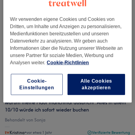
Bewertungen filtern
Wir verwenden eigene Cookies und Cookies von
Bewertung
Nach Sternen filtern
Dritten, um Inhalte und Anzeigen zu personalisieren,
Medienfunktionen bereitzustellen und unseren
Datenverkehr zu analysieren. Wir geben auch
Verifizierte Bewertungen
Informationen über die Nutzung unserer Webseite an
Geschrieben von unseren Kunden, damit du weißt, was
unsere Partner für soziale Medien, Werbung und
dich in jedem Salon erwartet.
Analysen weiter.
Cookie-Richtlinien
Cookie-
Alle Cookies
Super guter Service! Hat alles gepasst, ich hab sogar
Einstellungen
akzeptieren
noch ein wenig Ernährungsberatung dazu bekommen,
warum meine Haut manchmal ausbricht. Alles in allem
10/10 würde ich sofort wieder buchen
Behandelt von Sonja
Kristina
•
vor etwa 1 Jahr
Verifizierte Bewertung