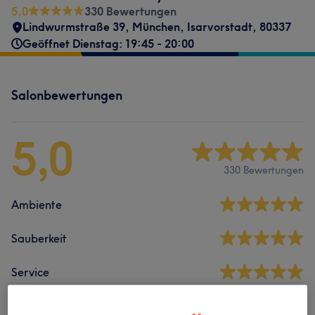
5,0
330 Bewertungen
Lindwurmstraße 39
,
München, Isarvorstadt
,
80337
Geöffnet Dienstag: 19:45 - 20:00
Salonbewertungen
5,0
330 Bewertungen
Ambiente
Sauberkeit
Service