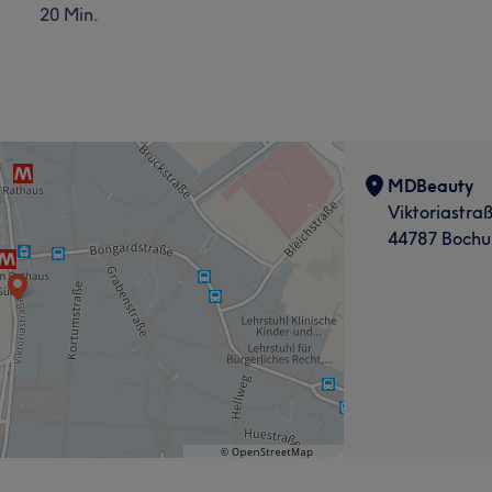
20 Min.
MDBeauty
Viktoriastra
44787 Boch