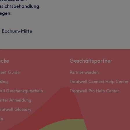
esichtsbehandlung.
legen.
Bochum-Mitte
ecke
Geschäftspartner
ment Guide
Partner werden
Blog
Treatwell Connect Help Center
ell Geschenkgutschein
Treatwell Pro Help Center
etter Anmeldung
eatwell Glossary
ap