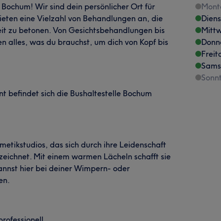
ochum! Wir sind dein persönlicher Ort für
Mont
eten eine Vielzahl von Behandlungen an, die
Dien
eit zu betonen. Von Gesichtsbehandlungen bis
Mitt
 alles, was du brauchst, um dich von Kopf bis
Donn
Freit
Sams
Sonn
t befindet sich die Bushaltestelle Bochum
smetikstudios, das sich durch ihre Leidenschaft
szeichnet. Mit einem warmen Lächeln schafft sie
nnst hier bei deiner Wimpern- oder
en.
rofessionell.