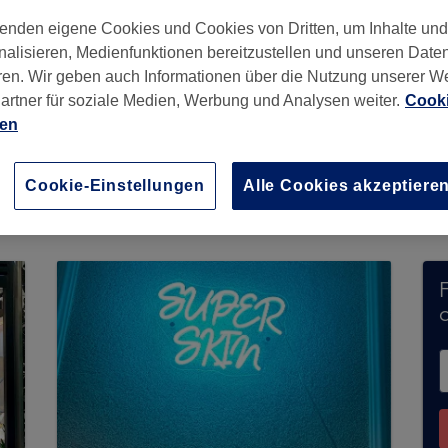
enden eigene Cookies und Cookies von Dritten, um Inhalte un
nalisieren, Medienfunktionen bereitzustellen und unseren Date
ren. Wir geben auch Informationen über die Nutzung unserer W
artner für soziale Medien, Werbung und Analysen weiter.
Cooki
ien
Cookie-Einstellungen
Alle Cookies akzeptiere
chungen über Treatwell entgegen. Nutzen Sie da
ähe zu finden.
Dort warten viele erstklassige Pro