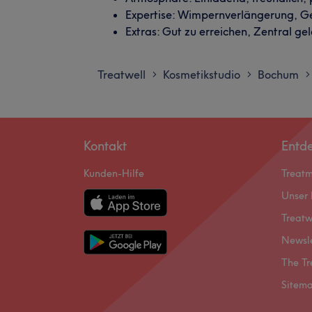
Expertise: Wimpernverlängerung, G
Extras: Gut zu erreichen, Zentral ge
Treatwell
Kosmetikstudio
Bochum
>
>
>
Kontakt
Entd
Kunden-Hilfe
Treat
Unser 
Treatw
Newsl
The Tr
Sitem