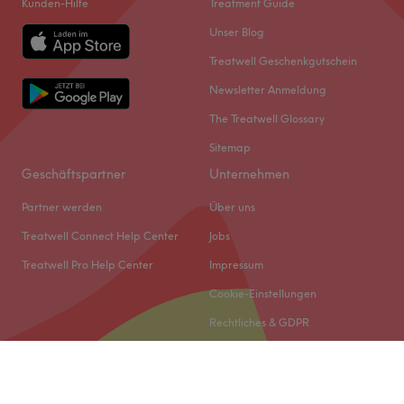
Kunden-Hilfe
Treatment Guide
Unser Blog
Treatwell Geschenkgutschein
Newsletter Anmeldung
The Treatwell Glossary
Sitemap
Geschäftspartner
Unternehmen
Partner werden
Über uns
Treatwell Connect Help Center
Jobs
Treatwell Pro Help Center
Impressum
Cookie-Einstellungen
Rechtliches & GDPR
© 2026 Treatwell DACH GmbH