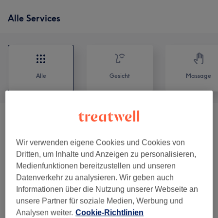
Alle Services
Alle
Gesicht
Massage
Wimpernverlängerungen
(
13
)
ab 15 €
Wir verwenden eigene Cookies und Cookies von
Augenbrauen & Wimpernbehandlungen
(
9
)
ab 10 €
Dritten, um Inhalte und Anzeigen zu personalisieren,
Medienfunktionen bereitzustellen und unseren
Zahnaufhellung
(
1
)
99 €
Datenverkehr zu analysieren. Wir geben auch
Informationen über die Nutzung unserer Webseite an
Massagen
(
2
)
99 €
unsere Partner für soziale Medien, Werbung und
Analysen weiter.
Cookie-Richtlinien