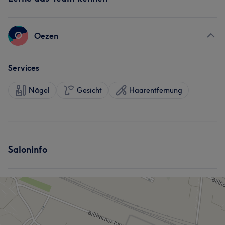
O
Oezen
Services
Nägel
Gesicht
Haarentfernung
Saloninfo