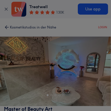
Treatwell
Use app
130K
Kosmetikstudios in der Nähe
LOGIN
Master of Beauty Art