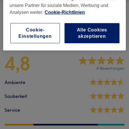
unsere Partner für soziale Medien, Werbung und
Analysen weiter.
Cookie-Richtlinien
Nagelmodellage Mit Acryl
(
6
)
ab 0,50 €
Cookie-
Alle Cookies
Einstellungen
akzeptieren
Salonbewertungen
4,8
4 Bewertungen
Ambiente
Sauberkeit
Service