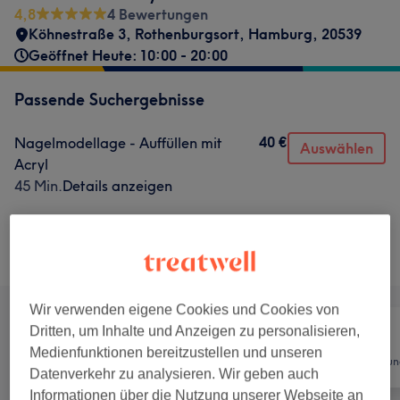
4,8
4 Bewertungen
Köhnestraße 3
,
Rothenburgsort
,
Hamburg
,
20539
Geöffnet Heute: 10:00 - 20:00
Passende Suchergebnisse
40 €
Nagelmodellage - Auffüllen mit
Auswählen
Acryl
45 Min.
Details anzeigen
Nicht gefunden wonach du gesucht hast?
Alle Services
Wir verwenden eigene Cookies und Cookies von
Dritten, um Inhalte und Anzeigen zu personalisieren,
Medienfunktionen bereitzustellen und unseren
Alle
Nägel
Haarentfernun
Datenverkehr zu analysieren. Wir geben auch
Informationen über die Nutzung unserer Webseite an