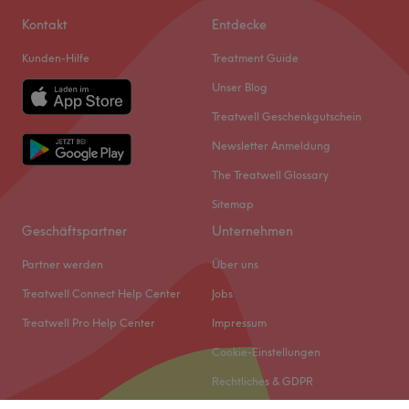
Kontakt
Entdecke
Kunden-Hilfe
Treatment Guide
Unser Blog
Treatwell Geschenkgutschein
Newsletter Anmeldung
The Treatwell Glossary
Sitemap
Geschäftspartner
Unternehmen
Partner werden
Über uns
Treatwell Connect Help Center
Jobs
Treatwell Pro Help Center
Impressum
Cookie-Einstellungen
Rechtliches & GDPR