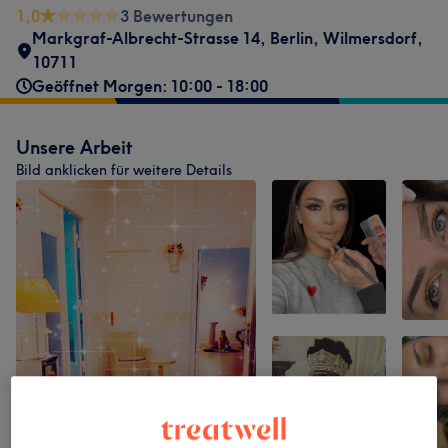
1,0
3 Bewertungen
Markgraf-Albrecht-Strasse 14
,
Berlin, Wilmersdorf
,
10711
Geöffnet Morgen: 10:00 - 18:00
Unsere Arbeit
Bild anklicken für weitere Details