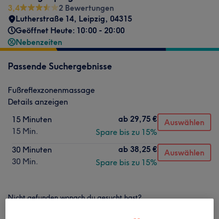
3,4
2 Bewertungen
Lutherstraße 14
,
Leipzig
,
04315
Geöffnet Heute: 10:00 - 20:00
Nebenzeiten
Passende Suchergebnisse
Fußreflexzonenmassage
Details anzeigen
ab
29,75 €
15 Minuten
Auswählen
15 Min.
Spare bis zu 15%
ab
38,25 €
30 Minuten
Auswählen
30 Min.
Spare bis zu 15%
Nicht gefunden wonach du gesucht hast?
Alle Services