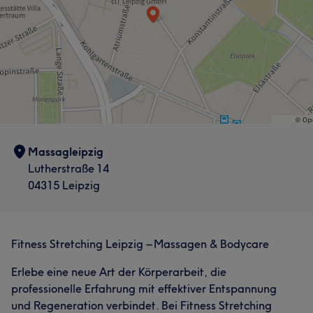
Training an die persönlichen Ziele und das Fitnesslevel
angepasst ist. Egal, ob Sie Ihre Beweglichkeit
Services
verbessern, Verspannungen reduzieren, Ihre Haltung
stärken oder einfach fitter und beweglicher werden
Massage
möchten – ich unterstütze Sie auf Ihrem Weg mit einem
abwechslungsreichen und effektiven Training. Freuen Sie
sich auf eine motivierende Atmosphäre, persönliche
Portfolio
Betreuung und sichtbare Fortschritte!
Massagleipzig
Services
Lutherstraße 14
04315 Leipzig
Fitness
Massage
Portfolio
Fitness Stretching Leipzig – Massagen & Bodycare
Erlebe eine neue Art der Körperarbeit, die
professionelle Erfahrung mit effektiver Entspannung
und Regeneration verbindet. Bei Fitness Stretching