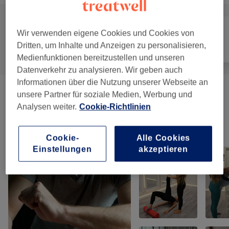
Wir verwenden eigene Cookies und Cookies von
Dritten, um Inhalte und Anzeigen zu personalisieren,
Alle
Massage
Fitness
Medienfunktionen bereitzustellen und unseren
Datenverkehr zu analysieren. Wir geben auch
Informationen über die Nutzung unserer Webseite an
Massagen
(
23
)
unsere Partner für soziale Medien, Werbung und
ab 29,75 €
Analysen weiter.
Cookie-Richtlinien
Unsere Arbeit
Cookie-
Alle Cookies
Bild anklicken für weitere Details
Einstellungen
akzeptieren