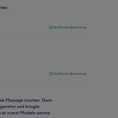
hlen.
Verifizierte Bewertung
Verifizierte Bewertung
rmale Massage machen. Dann
nagenehm und bringte
ss er zuerst Muskeln werme