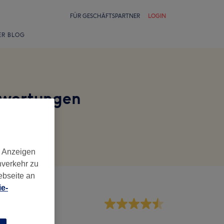
FÜR GESCHÄFTSPARTNER
LOGIN
ER BLOG
ewertungen
d Anzeigen
nverkehr zu
ebseite an
e-
rvice