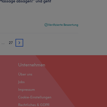
s Massage absagen!" und geht
.
Verifizierte Bewertung
…
27
3
Unternehmen
Über uns
Jobs
Impressum
Cookie-Einstellungen
Rechtliches & GDPR