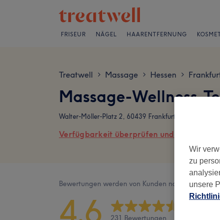
FRISEUR
NÄGEL
HAARENTFERNUNG
KOSMET
Treatwell
Massage
Hessen
Frankfu
>
>
>
Massage-Wellness-Te
Walter-Möller-Platz 2, 60439 Frankfurt am Main
Verfügbarkeit überprüfen und online buch
Wir verw
zu perso
analysie
Bewertungen werden von Kunden nach ihrem Besu
unsere P
4,6
Richtlin
231 Bewertungen