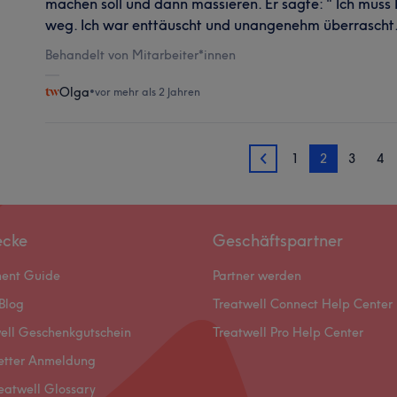
machen soll und dann massieren. Er sagte: " Ich mus
weg. Ich war enttäuscht und unangenehm überrascht
Behandelt von Mitarbeiter*innen
Olga
•
vor mehr als 2 Jahren
1
2
3
4
1
ecke
Geschäftspartner
ment Guide
Partner werden
Blog
Treatwell Connect Help Center
ell Geschenkgutschein
Treatwell Pro Help Center
etter Anmeldung
eatwell Glossary