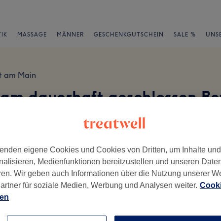
IK
MASSAGE
MÄNNER
GESCHENKGUTSCHEIN
SALE %
UNS
rt am Main
am dauerhaft geschlossen B
en
enden eigene Cookies und Cookies von Dritten, um Inhalte un
nalisieren, Medienfunktionen bereitzustellen und unseren Date
ren. Wir geben auch Informationen über die Nutzung unserer W
ch geschrieben.
artner für soziale Medien, Werbung und Analysen weiter.
Cooki
ien
Ambiente
Se