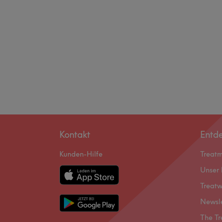
Kontakt
Entd
Kunden-Hilfe
Treat
Unser 
Treatw
Newsl
The Tr