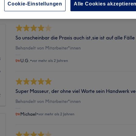
Sauberkeit
Cookie-Einstellungen
Alle Cookies akzeptiere
So unscheinbar die Praxis auch ist,sie ist auf alle Fäll
1
Behandelt von Mitarbeiter*innen
3
U.G.
•
vor mehr als 2 Jahren
6
1
Super Masseur, der ohne viel Worte sein Handwerk ve
2
Behandelt von Mitarbeiter*innen
Michael
•
vor mehr als 2 Jahren