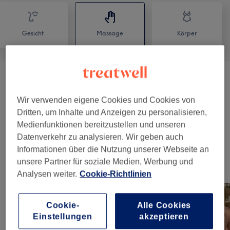
Gesicht
Massage
Körper
Klassische Muskelmassage
(
9
)
ab 28 €
Wir verwenden eigene Cookies und Cookies von
Ayurveda & Östliche MassageTechniken
(
3
)
ab 50 €
Dritten, um Inhalte und Anzeigen zu personalisieren,
Medienfunktionen bereitzustellen und unseren
Natürliche Körperbehandlung
(
1
)
49 €
Datenverkehr zu analysieren. Wir geben auch
Informationen über die Nutzung unserer Webseite an
unsere Partner für soziale Medien, Werbung und
Unsere Arbeit
Analysen weiter.
Cookie-Richtlinien
Bild anklicken für weitere Details
Cookie-
Alle Cookies
Einstellungen
akzeptieren