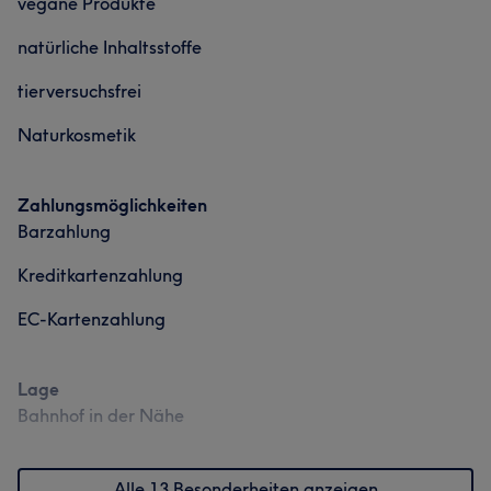
vegane Produkte
Körper
Gesicht
Massage
natürliche Inhaltsstoffe
Portfolio
Portfolio
tierversuchsfrei
Naturkosmetik
Zahlungsmöglichkeiten
Barzahlung
Kreditkartenzahlung
EC-Kartenzahlung
Lage
Bahnhof in der Nähe
Alle 13 Besonderheiten anzeigen