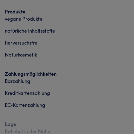
Services
Services
Produkte
Körper
Gesicht
Massage
vegane Produkte
Körper
Gesicht
Massage
natürliche Inhaltsstoffe
Portfolio
Portfolio
tierversuchsfrei
Naturkosmetik
Zahlungsmöglichkeiten
Barzahlung
Kreditkartenzahlung
EC-Kartenzahlung
Lage
Bahnhof in der Nähe