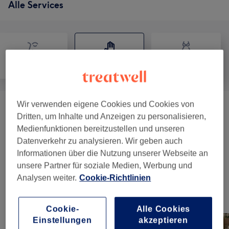
Alle Services
Gesicht
Massage
Körper
Wir verwenden eigene Cookies und Cookies von
Klassische Muskelmassage
(
9
)
ab 28 €
Dritten, um Inhalte und Anzeigen zu personalisieren,
Medienfunktionen bereitzustellen und unseren
Ayurveda & Östliche MassageTechniken
(
3
)
ab 50 €
Datenverkehr zu analysieren. Wir geben auch
Informationen über die Nutzung unserer Webseite an
Natürliche Körperbehandlung
(
1
)
49 €
unsere Partner für soziale Medien, Werbung und
Analysen weiter.
Cookie-Richtlinien
Unsere Arbeit
Bild anklicken für weitere Details
Cookie-
Alle Cookies
Einstellungen
akzeptieren