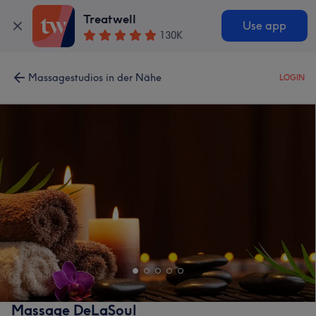
Treatwell
Use app
130K
Massagestudios in der Nähe
LOGIN
Massage DeLaSoul