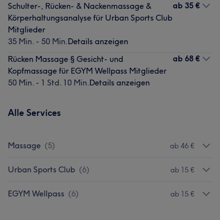
ab
35 €
Schulter-, Rücken- & Nackenmassage &
Körperhaltungsanalyse für Urban Sports Club
Mitglieder
35 Min. - 50 Min.
Details anzeigen
ab
68 €
Rücken Massage § Gesicht- und
Kopfmassage für EGYM Wellpass Mitglieder
50 Min. - 1 Std. 10 Min.
Details anzeigen
Alle Services
Massage
(
5
)
ab 46 €
Urban Sports Club
(
6
)
ab 15 €
EGYM Wellpass
(
6
)
ab 15 €